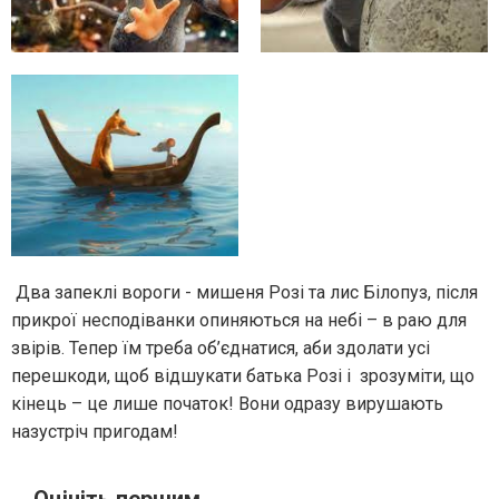
Два запеклі вороги - мишеня Розі та лис Білопуз, після
прикрої несподіванки опиняються на небі – в раю для
звірів. Тепер їм треба об’єднатися, аби здолати усі
перешкоди, щоб відшукати батька Розі і зрозуміти, що
кінець – це лише початок! Вони одразу вирушають
назустріч пригодам!