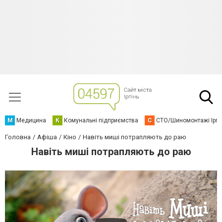
М
Медицина
К
Комунальні підприємства
С
СТО/Шиномонтажі Ірп
Головна
Афіша
Кіно
Навіть миші потрапляють до раю
Навіть миші потрапляють до раю