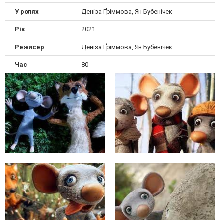
У ролях
Деніза Ґріммова, Ян Бубенічек
Рік
2021
Режисер
Деніза Ґріммова, Ян Бубенічек
Час
80