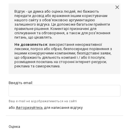
Відгук - це думка або оцінка людей, які бажають
передати досвід або враження іншим користувачам
нашого сайту з обов'язковою аргументацією
залишеного відгука. Це допоможе багатьом прийняти
правильне рішення. Коментарі призначені для
спілкування та обговорення, а також для роз'яснення
питань, що цікавлять.
Не дозволяється:
використання ненормативної
лексики, погроз або образ; безпосереднє порівняння з
іншими конкуруючими компаніями; безпідставні заяви,
що ображають діяльність компанії і / або її послуги;
розміщення посилань на сторонні інтернет-ресурси;
реклама та самореклама.
Введіть email:
Ваш e-mail не відображатиметься на сайті
або
Авторизуйтесь
для написання відгуку
Оцінка