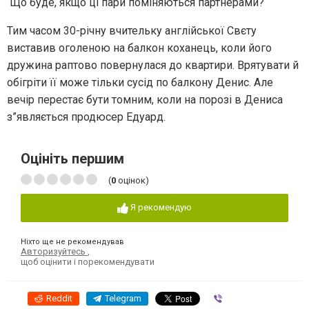
Що буде, якщо ці пари поміняються партнерами?
Тим часом 30-річну вчительку англійської Свєту
виставив оголеною на балкон коханець, коли його
дружина раптово повернулася до квартири. Врятувати й
обігріти її може тільки сусід по балкону Денис. Але
вечір перестає бути томним, коли на порозі в Дениса
з”являється продюсер Едуард.
Оцініть першим
(
0
оцінок)
Я рекомендую
Ніхто ще не рекомендував
Авторизуйтесь
,
щоб оцінити і порекомендувати
Reddit
Telegram
Viber