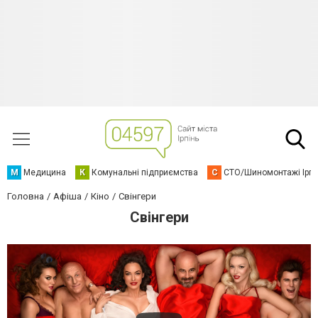
М
Медицина
К
Комунальні підприємства
С
СТО/Шиномонтажі Ірп
Головна
Афіша
Кіно
Свінгери
Свінгери