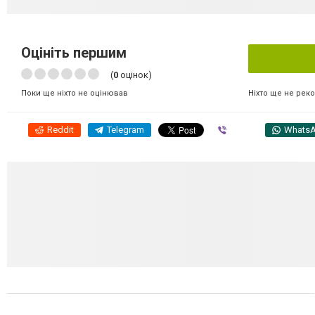
Оцініть першим
(
0
оцінок)
Ніхто ще не рек
Поки ще ніхто не оцінював
Reddit
Telegram
Viber
Whats