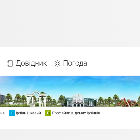
Довідник
Погода
еня
І
Ірпінь Цікавий
П
Профайли відомих ірпінців