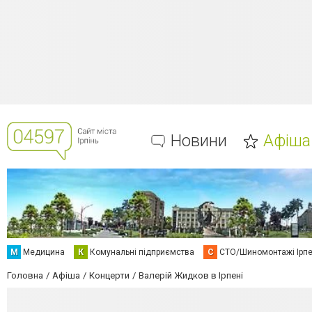
Новини
Афіша
М
Медицина
К
Комунальні підприємства
С
СТО/Шиномонтажі Ірп
Головна
Афіша
Концерти
Валерій Жидков в Ірпені