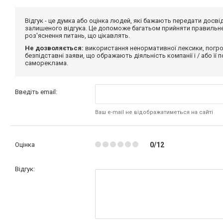
Відгук - це думка або оцінка людей, які бажають передати дос
залишеного відгука. Це допоможе багатьом прийняти правильне 
роз'яснення питань, що цікавлять.
Не дозволяється:
використання ненормативної лексики, погро
безпідставні заяви, що ображають діяльність компанії і / або її
самореклама.
Введіть email:
Ваш e-mail не відображатиметься на сайті
Оцінка
0/12
Відгук: