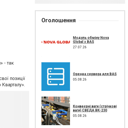
Оголошення
Модуль обміну Nova
Global з BAS
27.07.26
» - так
Оренда сервера для BAS
свої позиції
05.08.26
 Кварталу».
Конвеєрні ваги (стрічкові
ваги) СВЕДА ВК-230
05.08.26