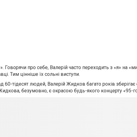
. Говорячи про себе, Валерій часто переходить з «я» на «ми
авці. Тим цінніше їх сольні виступи.
ад 60-тідесят людей, Валерій Жидков багато років зберігає 
 Жидкова, безумовно, є окрасою будь-якого концерту «95-го