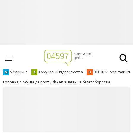
М
Медицина
К
Комунальні підприємства
С
СТО/Шиномонтажі Ірп
Головна
Афіша
Спорт
Фінал змагань з багатоборства