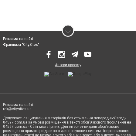
Реклама на сайті
Франшиза "CitySites"
Автори проєкту
Реклама на сайті:
rek@citysites.ua
Допускається цитування матеріалів без отримання попередньої згоди
04597.com.ua за умови розміщення в тексті обов'язкового посилання на
04597.com.ua - Сайт міста Ірпінь. Для інтернет-видань обов'язкове
розміщення прямого, відкритого для пошукових систем гіперпосилання
на цитовані статті не нижче другого абзацу в тексті або в якості джерела.