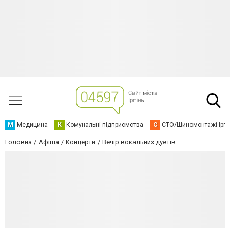
М
Медицина
К
Комунальні підприємства
С
СТО/Шиномонтажі Ірп
Головна
Афіша
Концерти
Вечір вокальних дуетів