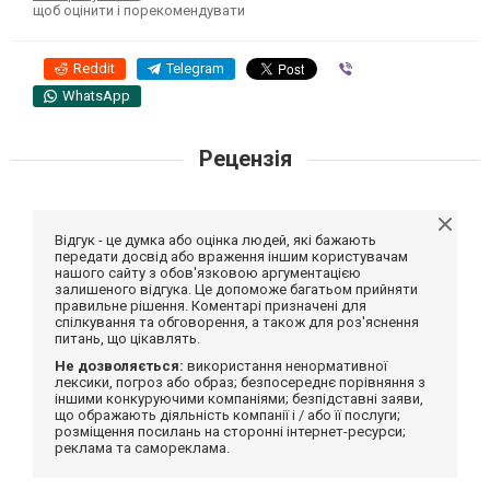
щоб оцінити і порекомендувати
Reddit
Telegram
Viber
WhatsApp
Рецензія
Відгук - це думка або оцінка людей, які бажають
передати досвід або враження іншим користувачам
нашого сайту з обов'язковою аргументацією
залишеного відгука. Це допоможе багатьом прийняти
правильне рішення. Коментарі призначені для
спілкування та обговорення, а також для роз'яснення
питань, що цікавлять.
Не дозволяється:
використання ненормативної
лексики, погроз або образ; безпосереднє порівняння з
іншими конкуруючими компаніями; безпідставні заяви,
що ображають діяльність компанії і / або її послуги;
розміщення посилань на сторонні інтернет-ресурси;
реклама та самореклама.