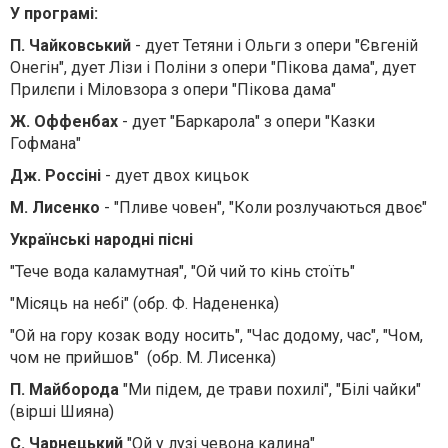
У програмі:
П. Чайковський
- дует Тетяни і Ольги з опери "Євгеній
Онегін", дует Лізи і Поліни з опери "Пікова дама", дует
Прилєпи і Міловзора з опери "Пікова дама"
Ж. Оффенбах
- дует "Баркарола" з опери "Казки
Гофмана"
Дж. Россіні
- дует двох кицьок
М. Лисенко
- "Пливе човен", "Коли розлучаються двоє"
Українські народні пісні
"Тече вода каламутная", "Ой чий то кінь стоїть"
"Місяць на небі" (обр. Ф. Надененка)
"Ой на гору козак воду носить", "Час додому, час", "Чом,
чом не прийшов" (обр. М. Лисенка)
П. Майборода
"Ми підем, де трави похилі", "Білі чайки"
(вірші Шияна)
С. Чарнецький
"Ой у лузі чевона калина"