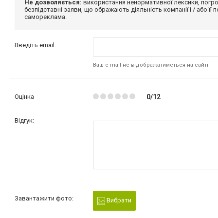
Не дозволяється:
використання ненормативної лексики, погро
безпідставні заяви, що ображають діяльність компанії і / або її
самореклама.
Введіть email:
Ваш e-mail не відображатиметься на сайті
Оцінка
0/12
Відгук:
Завантажити фото:
Вибрати