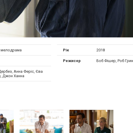
, мелодрама
Рік
2018
Режисер
Боб Фішер, Роб Гри
Дербез, Анна Феріс, Єва
я, Джон Ханна