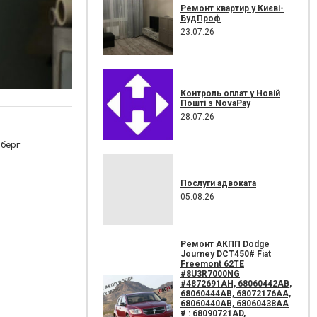
Ремонт квартир у Києві-
БудПроф
23.07.26
Контроль оплат у Новій
Пошті з NovaPay
28.07.26
нберг
Послуги адвоката
05.08.26
Ремонт АКПП Dodge
Journey DCT450# Fiat
Freemont 62TE
#8U3R7000NG
#4872691AH, 68060442AB,
68060444AB, 68072176AA,
68060440AB, 68060438AA
# : 68090721AD,