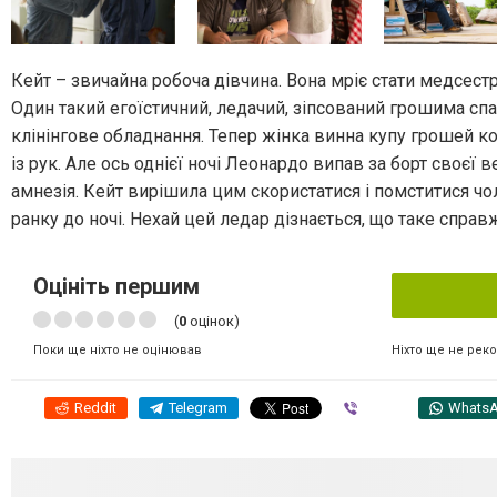
Кейт – звичайна робоча дівчина. Вона мріє стати медсест
Один такий егоїстичний, ледачий, зіпсований грошима сп
клінінгове обладнання. Тепер жінка винна купу грошей комп
із рук. Але ось однієї ночі Леонардо випав за борт своєї 
амнезія. Кейт вирішила цим скористатися і помститися чо
ранку до ночі. Нехай цей ледар дізнається, що таке справ
Оцініть першим
(
0
оцінок)
Ніхто ще не рек
Поки ще ніхто не оцінював
Reddit
Telegram
Viber
Whats