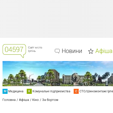
Новини
Афіша
М
Медицина
К
Комунальні підприємства
С
СТО/Шиномонтажі Ірп
Головна
Афіша
Кіно
За бортом