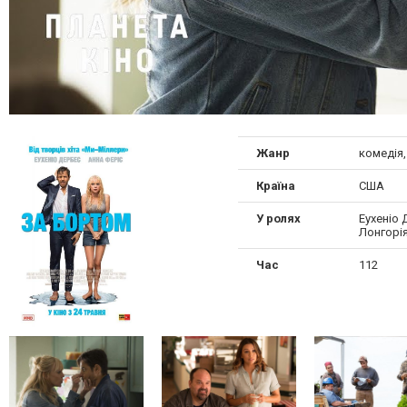
Жанр
комедія
Країна
США
У ролях
Еухеніо 
Лонгорі
Час
112