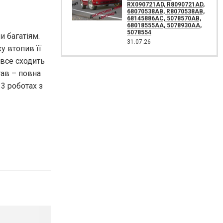
RX090721AD, R8090721AD,
68070538AB, R8070538AB,
68145886AC, 5078570AB,
68018555AA, 5078930AA,
5078554
и багатіям.
31.07.26
у втопив її
 все сходить
тав – повна
3 роботах з