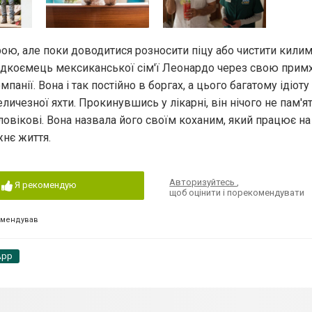
рою, але поки доводитися розносити піцу або чистити килим
адкоємець мексиканської сім'ї Леонардо через свою примх
анії. Вона і так постійно в боргах, а цього багатому ідіоту
величезної яхти. Прокинувшись у лікарні, він нічого не пам'я
ловікові. Вона назвала його своїм коханим, який працює на 
жнє життя.
Авторизуйтесь
,
Я рекомендую
щоб оцінити і порекомендувати
омендував
App