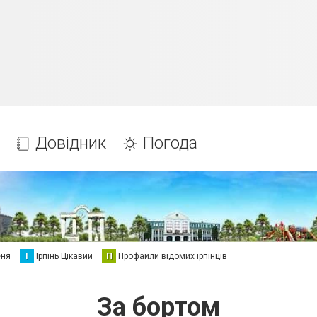
Довідник
Погода
еня
І
Ірпінь Цікавий
П
Профайли відомих ірпінців
За бортом