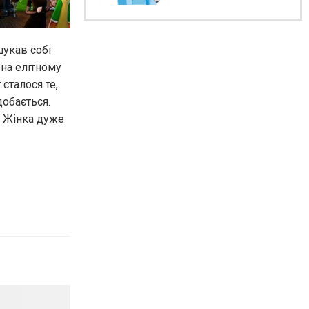
шукав собі
 на елітному
 сталося те,
добається.
. Жінка дуже