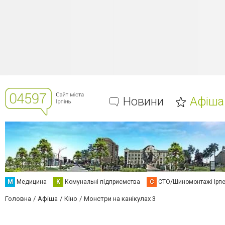
Новини
Афіша
М
Медицина
К
Комунальні підприємства
С
СТО/Шиномонтажі Ірп
Головна
Афіша
Кіно
Монстри на канікулах 3