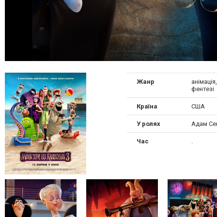
Жанр
анімація
фентезі
Країна
США
У ролях
Адам Се
Час
.