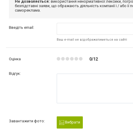
Не дозволяється:
використання ненормативної лексики, погро
безпідставні заяви, що ображають діяльність компанії і / або її
самореклама.
Введіть email:
Ваш e-mail не відображатиметься на сайті
Оцінка
0/12
Відгук:
Завантажити фото:
Вибрати