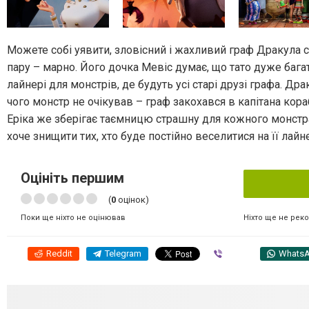
Можете собі уявити, зловісний і жахливий граф Дракула с
пару – марно. Його дочка Мевіс думає, що тато дуже баг
лайнері для монстрів, де будуть усі старі друзі графа. Дра
чого монстр не очікував – граф закохався в капітана кора
Еріка же зберігає таємницю страшну для кожного монстра
хоче знищити тих, хто буде постійно веселитися на її лайне
Оцініть першим
(
0
оцінок)
Ніхто ще не рек
Поки ще ніхто не оцінював
Reddit
Telegram
Viber
Whats