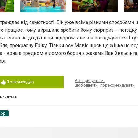
траждає від самотності. Він уже всіма різними способами 
ато працює, тому вирішила зробити йому сюрприз – поїздку
кулі явно не до душі ця подорож, але він погоджується. І тут
бля, прекрасну Еріку. Тільки ось Мевіс щось ця жінка не по
 - вона є предком відомого борця з жахами Ван Хельсінга
рі.
Авторизуйтесь
,
Я рекомендую
щоб оцінити і порекомендувати
омендував
App