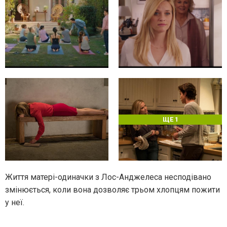
ЩЕ 1
Життя матері-одиначки з Лос-Анджелеса несподівано
змінюється, коли вона дозволяє трьом хлопцям пожити
у неї.