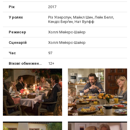
Рік
2017
У ролях
Різ Уізерспун, Майкл Шин, Лейк Белл,
Кендіс Берґен, Нат Вулфф
Режисер
Холлі Мейєрс-Шайєр
Сценарій
Холлі Мейєрс-Шайєр
Час
97
Вікові обмеження
12+