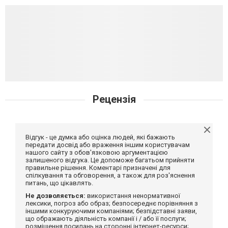
Рецензія
Відгук - це думка або оцінка людей, які бажають
передати досвід або враження іншим користувачам
нашого сайту з обов'язковою аргументацією
залишеного відгука. Це допоможе багатьом прийняти
правильне рішення. Коментарі призначені для
спілкування та обговорення, а також для роз'яснення
питань, що цікавлять.
Не дозволяється:
використання ненормативної
лексики, погроз або образ; безпосереднє порівняння з
іншими конкуруючими компаніями; безпідставні заяви,
що ображають діяльність компанії і / або її послуги;
розміщення посилань на сторонні інтернет-ресурси;