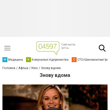
М
Медицина
К
Комунальні підприємства
С
СТО/Шиномонтажі Ірп
Головна
Афіша
Кіно
Знову вдома
Знову вдома