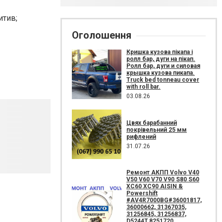
итив;
Оголошення
Кришка кузова пікапа і
ролл бар, дуги на пікап.
Ролл бар, дуги и силовая
крышка кузова пикапа.
Truck bed tonneau cover
with roll bar.
03.08.26
Цвях барабанний
покрівельний 25 мм
рифлений
31.07.26
Ремонт АКПП Volvo V40
V50 V60 V70 V90 S80 S60
XC60 XC90 AISIN &
Powershift
#AV4R7000BG#36001817,
36000662, 31367035,
31256845, 31256837,
D5244T,8251720,