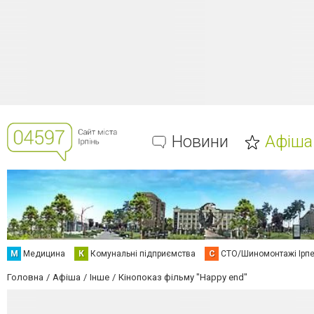
Новини
Афіша
М
Медицина
К
Комунальні підприємства
С
СТО/Шиномонтажі Ірп
Головна
Афіша
Інше
Кінопоказ фільму "Happy end"