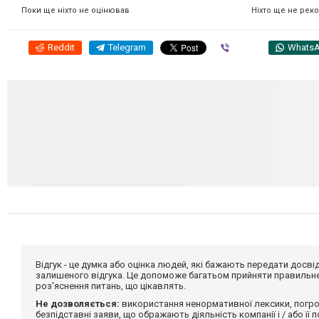
Ніхто ще не рек
Поки ще ніхто не оцінював
Reddit
Telegram
Viber
Whats
Відгук - це думка або оцінка людей, які бажають передати дос
залишеного відгука. Це допоможе багатьом прийняти правильне 
роз'яснення питань, що цікавлять.
Не дозволяється:
використання ненормативної лексики, погро
безпідставні заяви, що ображають діяльність компанії і / або її