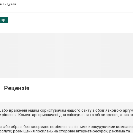
омендував
App
Рецензія
від або враження іншим користувачам нашого сайту з обов'язковою аргу
рішення. Коментарі призначені для спілкування та обговорення, а тако
з або образ; безпосереднє порівняння з іншими конкуруючими компанія
 послуги; розміщення посилань на сторонні інтернет-ресурси; реклама та