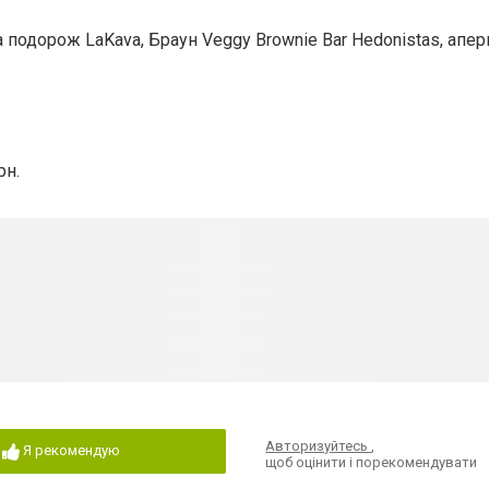
а подорож LaKava, Браун Veggy Brownie Bar Hedonistas, апер
рн.
Авторизуйтесь
,
Я рекомендую
щоб оцінити і порекомендувати