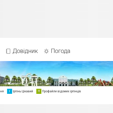
Довідник
Погода
еня
І
Ірпінь Цікавий
П
Профайли відомих ірпінців