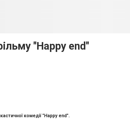
фільму "Happy end"
ркастичної комедії "Happy end".