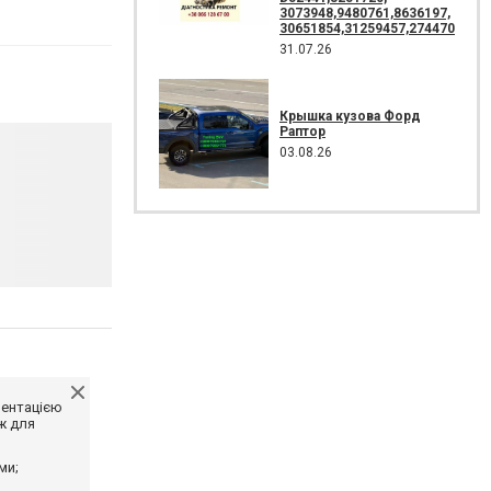
3073948,9480761,8636197,
30651854,31259457,274470
31.07.26
Крышка кузова Форд
Раптор
03.08.26
ментацією
ж для
ми;