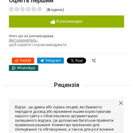
Оцініть першим
(
0
оцінок)
Я рекомендую
Ніхто ще не рекомендував
Авторизуйтесь
,
щоб оцінити і порекомендувати
Reddit
Telegram
Viber
WhatsApp
Рецензія
Відгук - це думка або оцінка людей, які бажають
передати досвід або враження іншим користувачам
нашого сайту з обов'язковою аргументацією
залишеного відгука. Це допоможе багатьом прийняти
правильне рішення. Коментарі призначені для
спілкування та обговорення, а також для роз'яснення