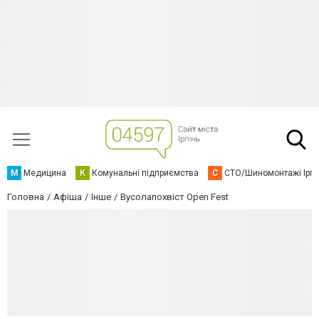
М
Медицина
К
Комунальні підприємства
С
СТО/Шиномонтажі Ірп
Головна
Афіша
Інше
Вусолапохвіст Open Fest