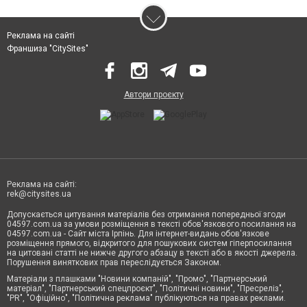
Реклама на сайті
Франшиза "CitySites"
Автори проєкту
Реклама на сайті:
rek@citysites.ua
Допускається цитування матеріалів без отримання попередньої згоди
04597.com.ua за умови розміщення в тексті обов'язкового посилання на
04597.com.ua - Сайт міста Ірпінь. Для інтернет-видань обов'язкове
розміщення прямого, відкритого для пошукових систем гіперпосилання
на цитовані статті не нижче другого абзацу в тексті або в якості джерела.
Порушення виняткових прав переслідується Законом.
Матеріали з плашками "Новини компаній", "Промо", "Партнерський
матеріал", "Партнерський спецпроєкт", "Політичні новини", "Пресреліз",
"PR", "Офіційно", "Політична реклама" публікуються на правах реклами.