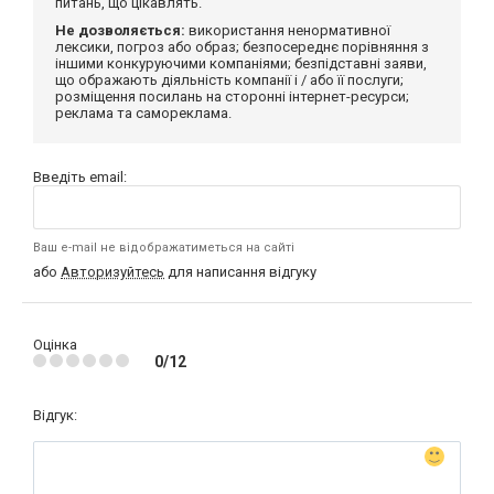
питань, що цікавлять.
Не дозволяється:
використання ненормативної
лексики, погроз або образ; безпосереднє порівняння з
іншими конкуруючими компаніями; безпідставні заяви,
що ображають діяльність компанії і / або її послуги;
розміщення посилань на сторонні інтернет-ресурси;
реклама та самореклама.
Введіть email:
Ваш e-mail не відображатиметься на сайті
або
Авторизуйтесь
для написання відгуку
Оцінка
0/12
Відгук: