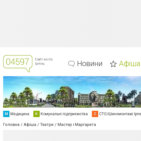
Новини
Афіша
М
Медицина
К
Комунальні підприємства
С
СТО/Шиномонтажі Ірп
Головна
Афіша
Театри
Мастер і Маргарита