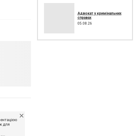
Адвокат у кримінальних
справах
05.08.26
ментацією
ж для