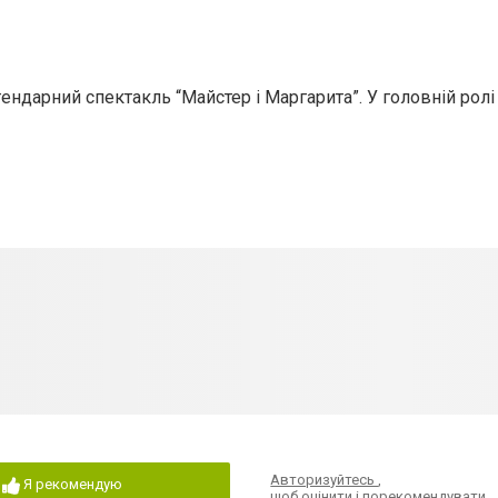
ндарний спектакль “Майстер і Маргарита”. У головній ролі
Авторизуйтесь
,
Я рекомендую
щоб оцінити і порекомендувати