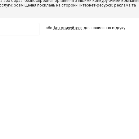
з або образ; безпосереднє порівняння з іншими конкуруючими компанія
 послуги; розміщення посилань на сторонні інтернет-ресурси; реклама та
або
Авторизуйтесь
для написання відгуку