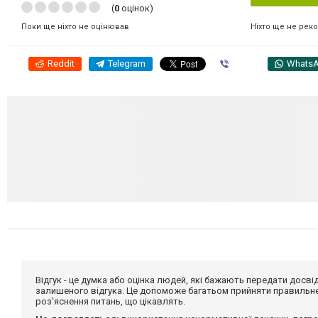
(
0
оцінок)
Ніхто ще не рек
Поки ще ніхто не оцінював
Reddit
Telegram
Viber
Whats
Відгук - це думка або оцінка людей, які бажають передати дос
залишеного відгука. Це допоможе багатьом прийняти правильне 
роз'яснення питань, що цікавлять.