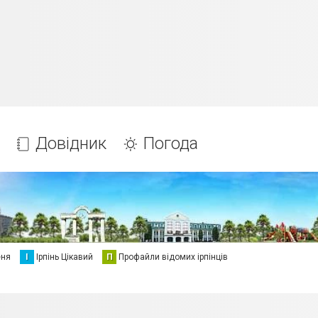
Довідник
Погода
еня
І
Ірпінь Цікавий
П
Профайли відомих ірпінців