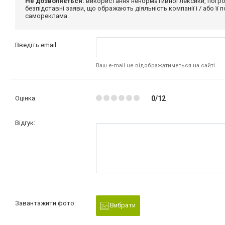
Не дозволяється:
використання ненормативної лексики, погро
безпідставні заяви, що ображають діяльність компанії і / або її
самореклама.
Введіть email:
Ваш e-mail не відображатиметься на сайті
Оцінка
0/12
Відгук:
Завантажити фото:
Вибрати