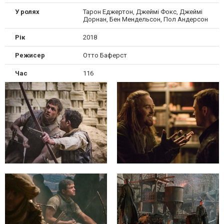
У ролях
Тарон Еджертон, Джеймi Фокс, Джеймі
Дорнан, Бен Мендельсон, Пол Андерсон
Рік
2018
Режисер
Отто Баферст
Час
116