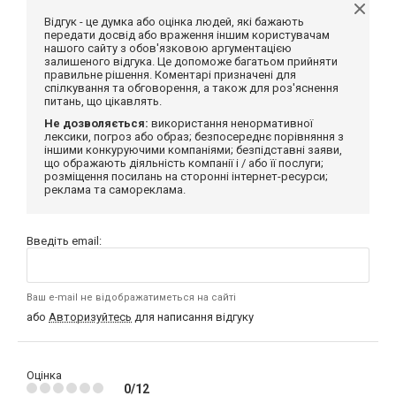
Відгук - це думка або оцінка людей, які бажають
передати досвід або враження іншим користувачам
нашого сайту з обов'язковою аргументацією
залишеного відгука. Це допоможе багатьом прийняти
правильне рішення. Коментарі призначені для
спілкування та обговорення, а також для роз'яснення
питань, що цікавлять.
Не дозволяється:
використання ненормативної
лексики, погроз або образ; безпосереднє порівняння з
іншими конкуруючими компаніями; безпідставні заяви,
що ображають діяльність компанії і / або її послуги;
розміщення посилань на сторонні інтернет-ресурси;
реклама та самореклама.
Введіть email:
Ваш e-mail не відображатиметься на сайті
або
Авторизуйтесь
для написання відгуку
Оцінка
0/12