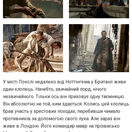
У місті Локслі недалеко від Ноттінгема у Британії живе
один хлопець. Начебто, звичайний лорд, нічого
незвичайного. Тільки ось він приховує одну таємницю.
Він абсолютно не той, ким здається. Колись цей хлопець
брав участь у хрестових походах, перебивши чимало
противників за допомогою свого лука. Але зараз він
живе в Лондоні. Його командир мавр на прізвисько