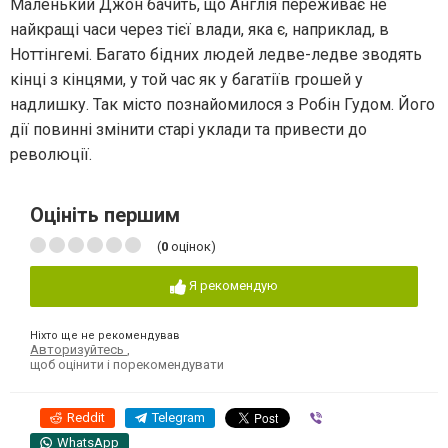
Маленький Джон бачить, що Англія переживає не
найкращі часи через тієї влади, яка є, наприклад, в
Ноттінгемі. Багато бідних людей ледве-ледве зводять
кінці з кінцями, у той час як у багатіїв грошей у
надлишку. Так місто познайомилося з Робін Гудом. Його
дії повинні змінити старі уклади та привести до
революції.
Оцініть першим
(
0
оцінок)
Я рекомендую
Ніхто ще не рекомендував
Авторизуйтесь
,
щоб оцінити і порекомендувати
Reddit
Telegram
Viber
WhatsApp