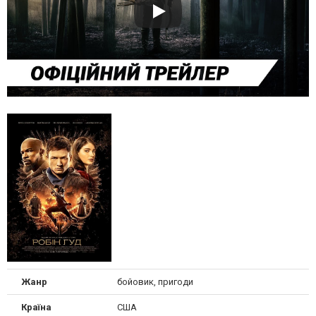
Жанр
бойовик, пригоди
Країна
США