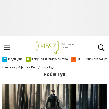
М
Медицина
К
Комунальні підприємства
С
СТО/Шиномонтажі Ірп
Головна
Афіша
Кіно
Робін Гуд
Робін Гуд