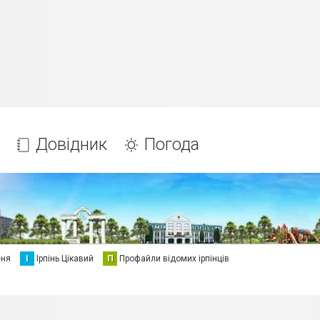
Довідник
Погода
еня
І
Ірпінь Цікавий
П
Профайли відомих ірпінців