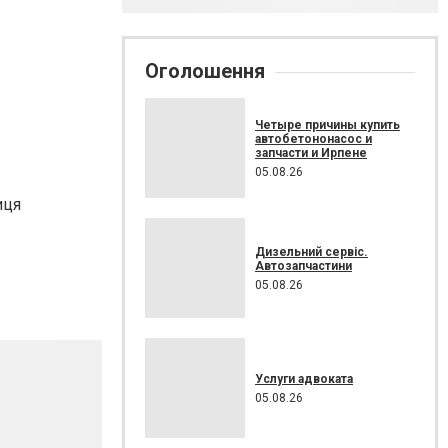
Оголошення
Четыре причины купить
автобетононасос и
запчасти и Ирпене
05.08.26
иця
Дизельний сервіс.
Автозапчастини
05.08.26
Услуги адвоката
05.08.26