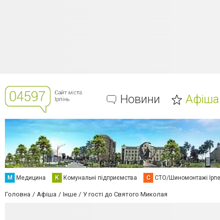
Новини
Афіша
М
Медицина
К
Комунальні підприємства
С
СТО/Шиномонтажі Ірп
Головна
Афіша
Інше
У гості до Святого Миколая