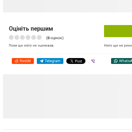
Оцініть першим
(
0
оцінок)
Ніхто ще не рек
Поки ще ніхто не оцінював
Reddit
Telegram
Viber
Whats