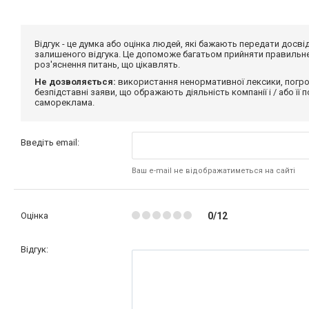
Відгук - це думка або оцінка людей, які бажають передати дос
залишеного відгука. Це допоможе багатьом прийняти правильне 
роз'яснення питань, що цікавлять.
Не дозволяється:
використання ненормативної лексики, погро
безпідставні заяви, що ображають діяльність компанії і / або її
самореклама.
Введіть email:
Ваш e-mail не відображатиметься на сайті
Оцінка
0/12
Відгук: