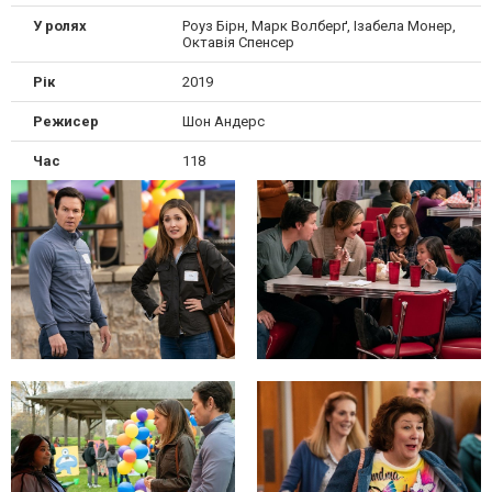
У ролях
Роуз Бірн, Марк Волберґ, Ізабела Монер,
Октавія Спенсер
Рік
2019
Режисер
Шон Андерс
Час
118