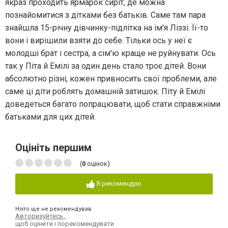
якраз проходить ярмарок сиріт, де можна
познайомитися з дітками без батьків. Саме там пара
знайшла 15-річну дівчинку-підлітка на ім'я Ліззі. Її-то
вони і вирішили взяти до себе. Тільки ось у неї є
молодші брат і сестра, а сім'ю краще не руйнувати. Ось
так у Піта й Емілі за один день стало троє дітей. Вони
абсолютно різні, кожен привносить свої проблеми, але
саме ці діти роблять домашній затишок. Піту й Емілі
доведеться багато попрацювати, щоб стати справжніми
батьками для цих дітей.
Оцініть першим
(
0
оцінок)
Я рекомендую
Ніхто ще не рекомендував
Авторизуйтесь
,
щоб оцінити і порекомендувати