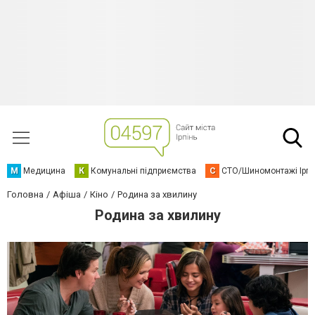
М
Медицина
К
Комунальні підприємства
С
СТО/Шиномонтажі Ірп
Головна
Афіша
Кіно
Родина за хвилину
Родина за хвилину