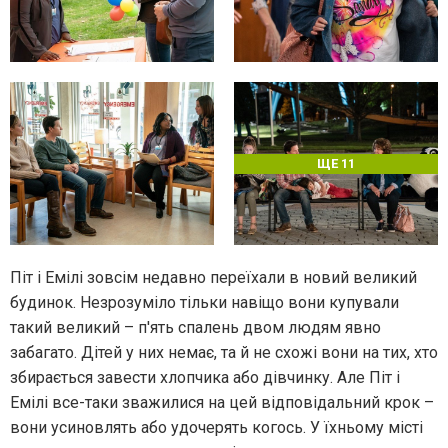
ЩЕ 11
Піт і Емілі зовсім недавно переїхали в новий великий
будинок. Незрозуміло тільки навіщо вони купували
такий великий – п'ять спалень двом людям явно
забагато. Дітей у них немає, та й не схожі вони на тих, хто
збирається завести хлопчика або дівчинку. Але Піт і
Емілі все-таки зважилися на цей відповідальний крок –
вони усиновлять або удочерять когось. У їхньому місті