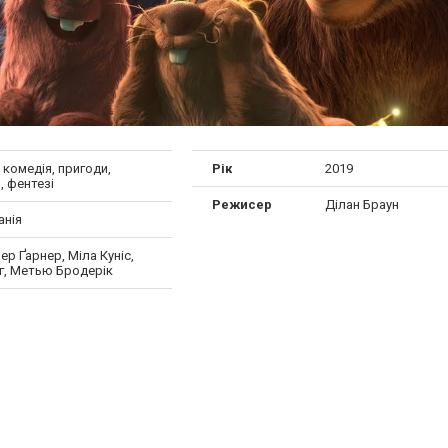
, комедія, пригоди,
Рік
2019
, фентезі
Режисер
Ділан Браун
анія
р Ґарнер, Міла Куніс,
г, Метью Бродерік