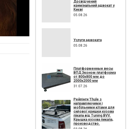
Досвідчений
кримінальний адвокат у
Києві
05.08.26
Услуги адвоката
05.08.26
Платформенные весы
ВПД Эконом платформа
от 800х800 мм до
2000х2000 мм
31.07.26
Рейлінги Thule з
направляючими і
мобільними кітами для
силової кришки кузова
пікапа від Tuning BVV.
Крышка кузова пикапа,
производство.