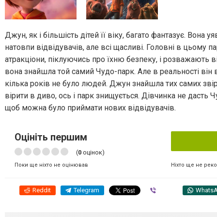
Джун, як і більшість дітей її віку, багато фантазує. Вона 
натовпи відвідувачів, але всі щасливі. Головні в цьому 
атракціони, піклуючись про їхню безпеку, і розважають в
вона знайшла той самий Чудо-парк. Але в реальності він
кілька років не було людей. Джун знайшла тих самих звірі
вірити в диво, ось і парк знищується. Дівчинка не дасть
щоб можна було приймати нових відвідувачів.
Оцініть першим
(
0
оцінок)
Ніхто ще не рек
Поки ще ніхто не оцінював
Reddit
Telegram
Viber
Whats