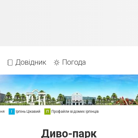
Довідник
Погода
еня
І
Ірпінь Цікавий
П
Профайли відомих ірпінців
Диво-парк