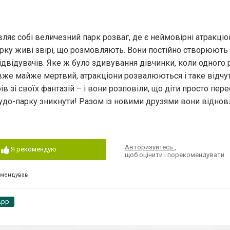
уявляє собі величезний парк розваг, де є неймовірні атракці
парку живі звірі, що розмовляють. Вони постійно створюють
ідвідувачів. Яке ж було здивування дівчинки, коли одного р
 вже майже мертвий, атракціони розвалюються і таке відчут
в зі своїх фантазій – і вони розповіли, що діти просто пер
 Чудо-парку зникнути! Разом із новими друзями вони віднов
Авторизуйтесь
,
Я рекомендую
щоб оцінити і порекомендувати
омендував
App