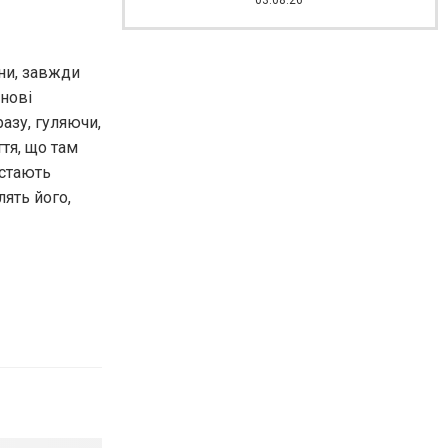
03.08.26
они, завжди
 нові
азу, гуляючи,
тя, що там
естають
лять його,