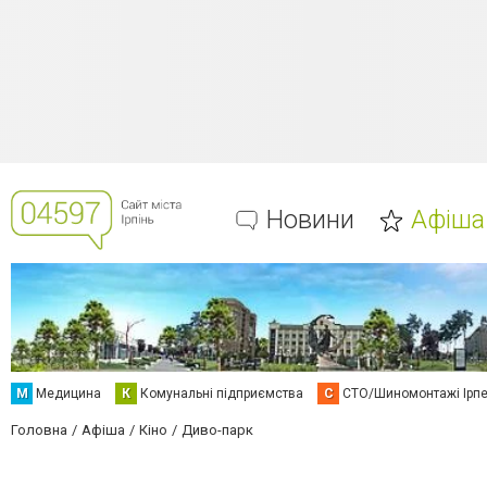
Новини
Афіша
М
Медицина
К
Комунальні підприємства
С
СТО/Шиномонтажі Ірп
Головна
Афіша
Кіно
Диво-парк