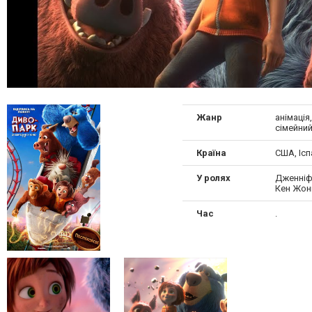
Жанр
анімація
сімейний
Країна
США, Ісп
У ролях
Дженніфе
Кен Жон
Час
.