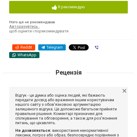
Я рекомендую
Ніхто ще не рекомендував
Авторизуйтесь
,
щоб оцінити і порекомендувати
Reddit
Telegram
Viber
WhatsApp
Рецензія
Відгук - це думка або оцінка людей, які бажають
передати досвід або враження іншим користувачам
нашого сайту з обов'язковою аргументацією
залишеного відгука. Це допоможе багатьом прийняти
правильне рішення. Коментарі призначені для
спілкування та обговорення, а також для роз'яснення
питань, що цікавлять.
Не дозволяється:
використання ненормативної
лексики, погроз або образ; безпосереднє порівняння з