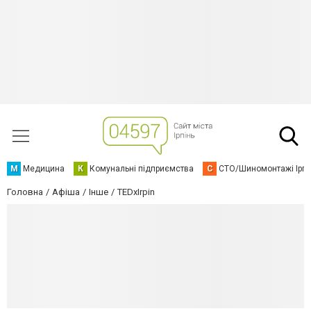
М
Медицина
К
Комунальні підприємства
С
СТО/Шиномонтажі Ірп
Головна
Афіша
Інше
TEDxIrpin