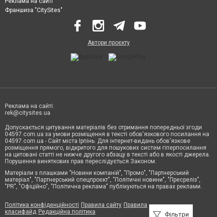
Реклама на сайті
Франшиза "CitySites"
Автори проєкту
Реклама на сайті:
rek@citysites.ua
Допускається цитування матеріалів без отримання попередньої згоди
04597.com.ua за умови розміщення в тексті обов'язкового посилання на
04597.com.ua - Сайт міста Ірпінь. Для інтернет-видань обов'язкове
розміщення прямого, відкритого для пошукових систем гіперпосилання
на цитовані статті не нижче другого абзацу в тексті або в якості джерела.
Порушення виняткових прав переслідується Законом.
Матеріали з плашками "Новини компаній", "Промо", "Партнерський
матеріал", "Партнерський спецпроєкт", "Політичні новини", "Пресреліз",
"PR", "Офіційно", "Політична реклама" публікуються на правах реклами.
Політика конфіденційності
Правила сайту
Правила
класифайд
Редакційна політика
Фільтри