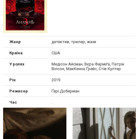
Жанр
детектив, трилер, жахи
Країна
США
У ролях
Медісон Айсман, Вєра Фарміґа, Патрік
Вілсон, МакКенна Ґрейс, Стів Култер
Рік
2019
Режисер
Ґері Доберман
Час
.