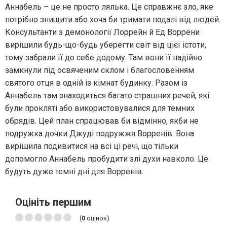
Аннабель – це не просто лялька. Це справжнє зло, яке
потрібно знищити або хоча би тримати подалі від людей.
Консультанти з демонології Лоррейн й Ед Воррени
вирішили будь-що-будь уберегти світ від цієї істоти,
тому забрали її до себе додому. Там вони її надійно
замкнули під освяченим склом і благословенням
святого отця в одній із кімнат будинку. Разом із
Аннабель там знаходиться багато страшних речей, які
були прокляті або використовувалися для темних
обрядів. Цей план спрацював би відмінно, якби не
подружка дочки Джуді подружжя Ворренів. Вона
вирішила подивитися на всі ці речі, що тільки
допомогло Аннабель пробудити злі духи навколо. Це
будуть дуже темні дні для Ворренів.
Оцініть першим
(
0
оцінок)