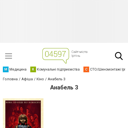
М
Медицина
К
Комунальні підприємства
С
СТО/Шиномонтажі Ірп
Головна
Афіша
Кіно
Анабель 3
Анабель 3