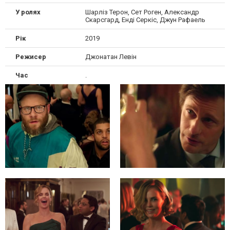
У ролях
Шарліз Терон, Сет Роген, Александр
Скарсгард, Енді Серкіс, Джун Рафаель
Рік
2019
Режисер
Джонатан Левін
Час
.