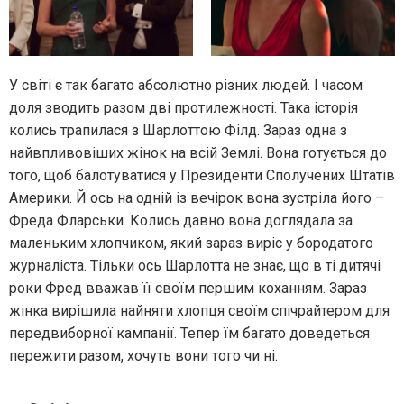
У світі є так багато абсолютно різних людей. І часом
доля зводить разом дві протилежності. Така історія
колись трапилася з Шарлоттою Філд. Зараз одна з
найвпливовіших жінок на всій Землі. Вона готується до
того, щоб балотуватися у Президенти Сполучених Штатів
Америки. Й ось на одній із вечірок вона зустріла його –
Фреда Фларськи. Колись давно вона доглядала за
маленьким хлопчиком, який зараз виріс у бородатого
журналіста. Тільки ось Шарлотта не знає, що в ті дитячі
роки Фред вважав її своїм першим коханням. Зараз
жінка вирішила найняти хлопця своїм спічрайтером для
передвиборної кампанії. Тепер їм багато доведеться
пережити разом, хочуть вони того чи ні.