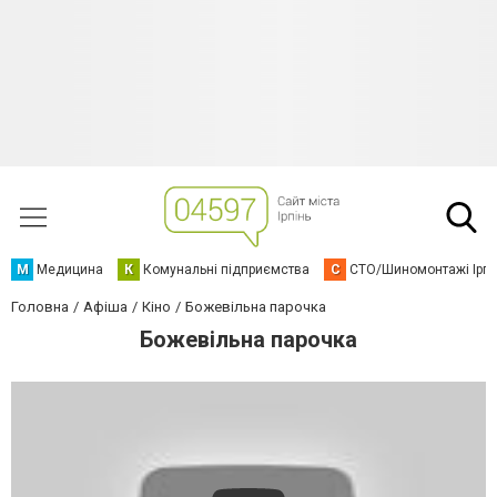
М
Медицина
К
Комунальні підприємства
С
СТО/Шиномонтажі Ірп
Головна
Афіша
Кіно
Божевільна парочка
Божевільна парочка