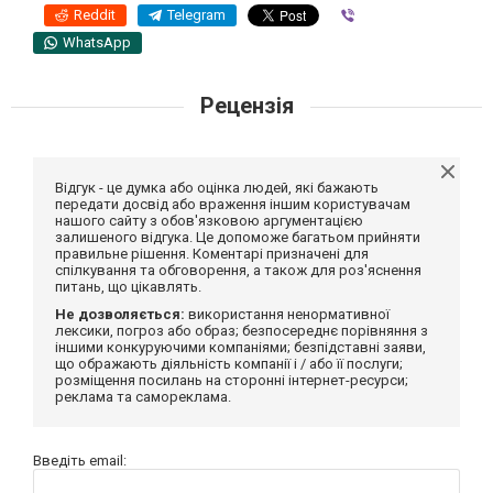
Reddit
Telegram
Viber
WhatsApp
Рецензія
Відгук - це думка або оцінка людей, які бажають
передати досвід або враження іншим користувачам
нашого сайту з обов'язковою аргументацією
залишеного відгука. Це допоможе багатьом прийняти
правильне рішення. Коментарі призначені для
спілкування та обговорення, а також для роз'яснення
питань, що цікавлять.
Не дозволяється:
використання ненормативної
лексики, погроз або образ; безпосереднє порівняння з
іншими конкуруючими компаніями; безпідставні заяви,
що ображають діяльність компанії і / або її послуги;
розміщення посилань на сторонні інтернет-ресурси;
реклама та самореклама.
Введіть email: