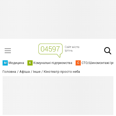
М
Медицина
К
Комунальні підприємства
С
СТО/Шиномонтажі Ірп
Головна
Афіша
Інше
Кінотеатр просто неба