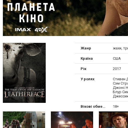
Жанр
жахи, т
Країна
США
Рік
2017
У ролях
Стивен 
Сэм Стр
Джонс Н
Блур Си
Джессик
Вікові обмеження
18+