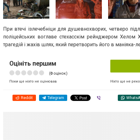
При втечі ізлечебніци для душевнохворих, четверо під
поліцейських воглаве стехасскім рейнджером Хелом Х
трагедій і жахів шлях, який перетворить його в маніяка-
Оцініть першим
(
0
оцінок)
Ніхто ще не рек
Поки ще ніхто не оцінював
Reddit
Telegram
Viber
Whats