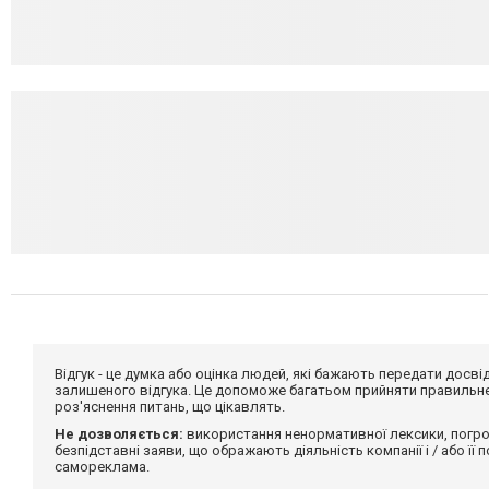
Відгук - це думка або оцінка людей, які бажають передати дос
залишеного відгука. Це допоможе багатьом прийняти правильне 
роз'яснення питань, що цікавлять.
Не дозволяється:
використання ненормативної лексики, погро
безпідставні заяви, що ображають діяльність компанії і / або її
самореклама.