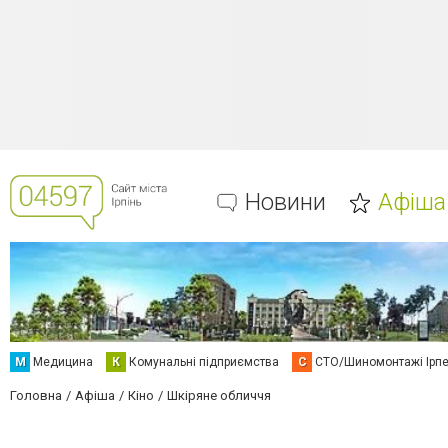
Новини
Афіша
М
Медицина
К
Комунальні підприємства
С
СТО/Шиномонтажі Ірп
Головна
Афіша
Кіно
Шкіряне обличчя