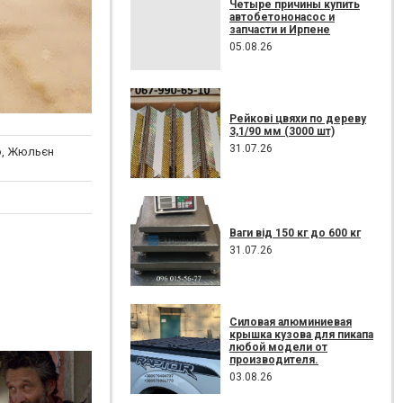
Четыре причины купить
автобетононасос и
запчасти и Ирпене
05.08.26
Рейкові цвяхи по дереву
3,1/90 мм (3000 шт)
31.07.26
о, Жюльєн
Ваги від 150 кг до 600 кг
31.07.26
Силовая алюминиевая
крышка кузова для пикапа
любой модели от
производителя.
03.08.26