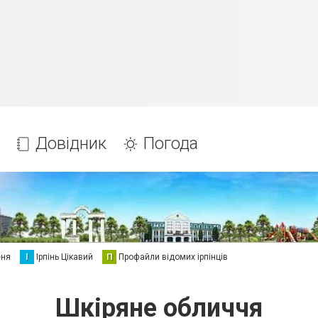
Довідник
Погода
еня
І
Ірпінь Цікавий
П
Профайли відомих ірпінців
Шкіряне обличчя