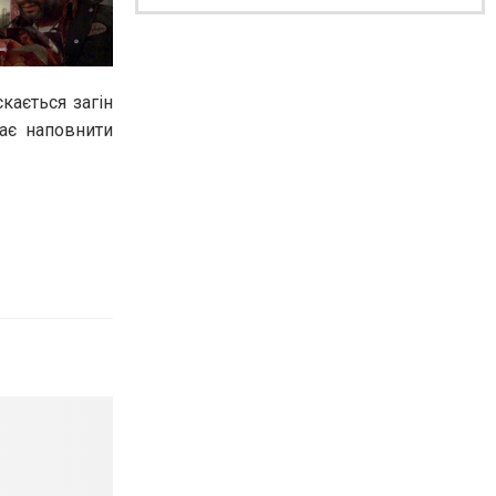
кається загін
ає наповнити