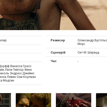
рилер
Режисер
Олександр Бустіль
Морі
Сценарій
Сет М. Шервуд
Час
-
Дорфф Ванесса Грасс
айк Лили Тейлор Финн
иколь Эндрюс Джеймс
мона Левин Сэм Коулман
а Мэдсен