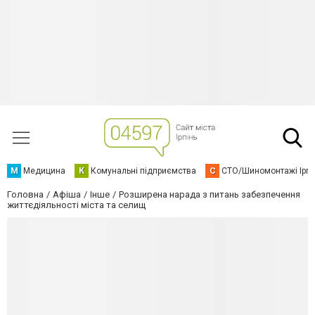
М
Медицина
К
Комунальні підприємства
С
СТО/Шиномонтажі Ірп
Головна
Афіша
Інше
Розширена нарада з питань забезпечення
життєдіяльності міста та селищ