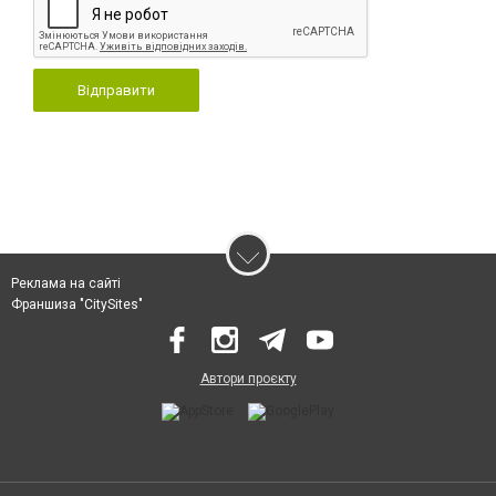
Відправити
Реклама на сайті
Франшиза "CitySites"
Автори проєкту