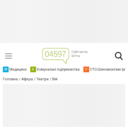
М
Медицина
К
Комунальні підприємства
С
СТО/Шиномонтажі Ірп
Головна
Афіша
Театри
Вій