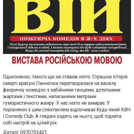
Однозначно, такого ще не ставив ніхто. Страшна історія
смерті красуні Панночки перетворилася на веселу
феєричну комедію з забійними танцями, дотепними
жартами і текстами, написаними метрами
гумористичного жанру. У нас ніхто не вмирає. У
порівнянні з цим спектаклем відпочиває будь-який КВН
і Comedy Club. А глядачі ходять на нього, щоб підняти
собі настрій на цілий рік.
Деталі: 0970733421