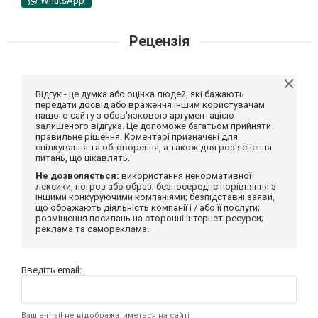
WhatsApp
Рецензія
Відгук - це думка або оцінка людей, які бажають
передати досвід або враження іншим користувачам
нашого сайту з обов'язковою аргументацією
залишеного відгука. Це допоможе багатьом прийняти
правильне рішення. Коментарі призначені для
спілкування та обговорення, а також для роз'яснення
питань, що цікавлять.
Не дозволяється:
використання ненормативної
лексики, погроз або образ; безпосереднє порівняння з
іншими конкуруючими компаніями; безпідставні заяви,
що ображають діяльність компанії і / або її послуги;
розміщення посилань на сторонні інтернет-ресурси;
реклама та самореклама.
Введіть email:
Ваш e-mail не відображатиметься на сайті