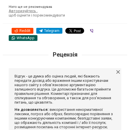
Ніхто ще не рекомендував
Авторизуйтесь
,
щоб оцінити і порекомендувати
Reddit
Telegram
Viber
WhatsApp
Рецензія
Відгук - це думка або оцінка людей, які бажають
передати досвід або враження іншим користувачам
нашого сайту з обов'язковою аргументацією
залишеного відгука. Це допоможе багатьом прийняти
правильне рішення. Коментарі призначені для
спілкування та обговорення, а також для роз'яснення
питань, що цікавлять.
Не дозволяється:
використання ненормативної
лексики, погроз або образ; безпосереднє порівняння з
іншими конкуруючими компаніями; безпідставні заяви,
що ображають діяльність компанії і / або її послуги;
розміщення посилань на сторонні інтернет-ресурси;