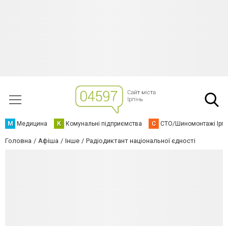
М
Медицина
К
Комунальні підприємства
С
СТО/Шиномонтажі Ірп
Головна
Афіша
Інше
Радіодиктант національної єдності