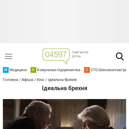
М
Медицина
К
Комунальні підприємства
С
СТО/Шиномонтажі Ірп
Головна
Афіша
Кіно
Ідеальна брехня
Ідеальна брехня