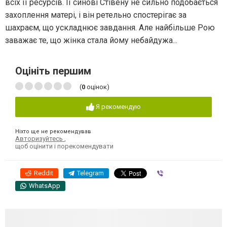
всіх її ресурсів. Її синові Стівену не сильно подобається
захоплення матері, і він ретельно спостерігає за
шахраєм, що ускладнює завдання. Але найбільше Рою
заважає те, що жінка стала йому небайдужа...
Оцініть першим
(
0
оцінок)
Я рекомендую
Ніхто ще не рекомендував
Авторизуйтесь
,
щоб оцінити і порекомендувати
Reddit
Telegram
Viber
WhatsApp