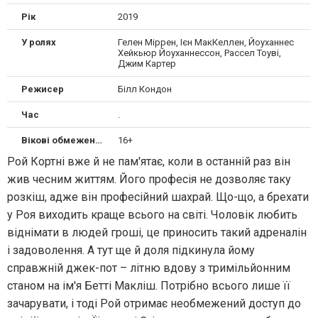
Рік
2019
У ролях
Гелен Міррен, Ієн МакКеллен, Йоуханнес
Хейкьюр Йоуханнессон, Рассел Тоуві,
Джим Картер
Режисер
Білл Кондон
Час
.
Вікові обмеження
16+
Рой Кортні вже й не пам'ятає, коли в останній раз він
жив чесним життям. Його професія не дозволяє таку
розкіш, адже він професійний шахрай. Що-що, а брехати
у Роя виходить краще всього на світі. Чоловік любить
віднімати в людей гроші, це приносить такий адреналін
і задоволення. А тут ще й доля підкинула йому
справжній джек-пот – літню вдову з тримільйонним
станом на ім'я Бетті Макліш. Потрібно всього лише її
зачарувати, і тоді Рой отримає необмежений доступ до