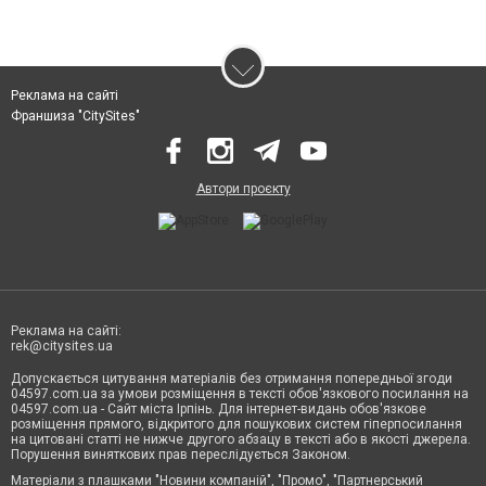
Реклама на сайті
Франшиза "CitySites"
Автори проєкту
Реклама на сайті:
rek@citysites.ua
Допускається цитування матеріалів без отримання попередньої згоди
04597.com.ua за умови розміщення в тексті обов'язкового посилання на
04597.com.ua - Сайт міста Ірпінь. Для інтернет-видань обов'язкове
розміщення прямого, відкритого для пошукових систем гіперпосилання
на цитовані статті не нижче другого абзацу в тексті або в якості джерела.
Порушення виняткових прав переслідується Законом.
Матеріали з плашками "Новини компаній", "Промо", "Партнерський