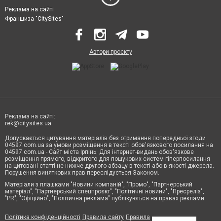
Реклама на сайті
Франшиза "CitySites"
Автори проєкту
Реклама на сайті:
rek@citysites.ua
Допускається цитування матеріалів без отримання попередньої згоди
04597.com.ua за умови розміщення в тексті обов'язкового посилання на
04597.com.ua - Сайт міста Ірпінь. Для інтернет-видань обов'язкове
розміщення прямого, відкритого для пошукових систем гіперпосилання
на цитовані статті не нижче другого абзацу в тексті або в якості джерела.
Порушення виняткових прав переслідується Законом.
Матеріали з плашками "Новини компаній", "Промо", "Партнерський
матеріал", "Партнерський спецпроєкт", "Політичні новини", "Пресреліз",
"PR", "Офіційно", "Політична реклама" публікуються на правах реклами.
Політика конфіденційності
Правила сайту
Правила