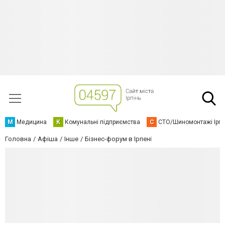
М
Медицина
К
Комунальні підприємства
С
СТО/Шиномонтажі Ірп
Головна
Афіша
Інше
Бізнес-форум в Ірпені