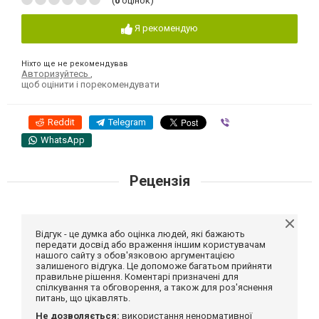
(
0
оцінок)
Я рекомендую
Ніхто ще не рекомендував
Авторизуйтесь
,
щоб оцінити і порекомендувати
Reddit
Telegram
Viber
WhatsApp
Рецензія
Відгук - це думка або оцінка людей, які бажають
передати досвід або враження іншим користувачам
нашого сайту з обов'язковою аргументацією
залишеного відгука. Це допоможе багатьом прийняти
правильне рішення. Коментарі призначені для
спілкування та обговорення, а також для роз'яснення
питань, що цікавлять.
Не дозволяється:
використання ненормативної