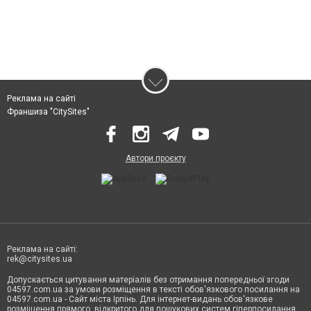
Реклама на сайті
Франшиза "CitySites"
Автори проєкту
Реклама на сайті:
rek@citysites.ua
Допускається цитування матеріалів без отримання попередньої згоди
04597.com.ua за умови розміщення в тексті обов'язкового посилання на
04597.com.ua - Сайт міста Ірпінь. Для інтернет-видань обов'язкове
розміщення прямого, відкритого для пошукових систем гіперпосилання