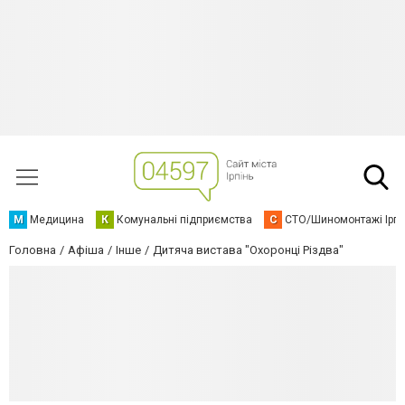
М
Медицина
К
Комунальні підприємства
С
СТО/Шиномонтажі Ірп
Головна
Афіша
Інше
Дитяча вистава "Охоронці Різдва"