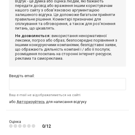
Відгук - це думка або оцінка людей, які бажають
передати досвід або враження іншим користувачам
нашого сайту з обов'язковою аргументацією
залишеного відгука. Це допоможе багатьом прийняти
правильне рішення. Коментарі призначені для
спілкування та обговорення, а також для роз'яснення
питань, що цікавлять.
Не дозволяється:
використання ненормативної
лексики, погроз або образ; безпосереднє порівняння з
іншими конкуруючими компаніями; безпідставні заяви,
що ображають діяльність компанії і / або її послуги;
розміщення посилань на сторонні інтернет-ресурси;
реклама та самореклама.
Введіть email:
Ваш e-mail не відображатиметься на сайті
або
Авторизуйтесь
для написання відгуку
Оцінка
0/12