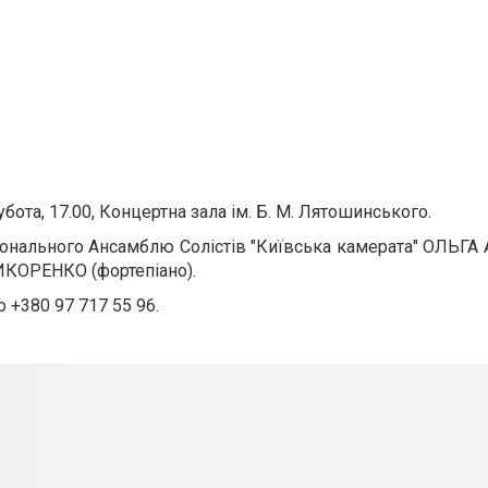
та, 17.00, Концертна зала ім. Б. М. Лятошинського.
аціонального Ансамблю Солістів "Київська камерата" ОЛЬ
КОРЕНКО (фортепіано).
о +380 97 717 55 96.