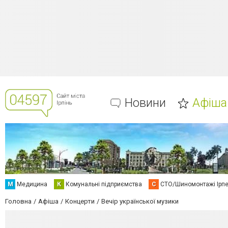
Новини
Афіша
М
Медицина
К
Комунальні підприємства
С
СТО/Шиномонтажі Ірп
Головна
Афіша
Концерти
Вечір української музики