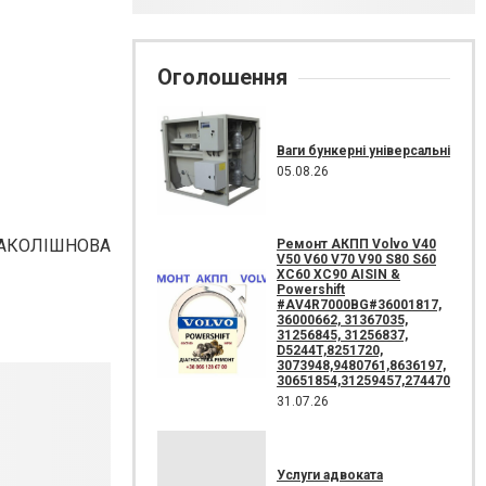
Оголошення
Ваги бункерні універсальні
05.08.26
ГА АКОЛІШНОВА
Ремонт АКПП Volvo V40
V50 V60 V70 V90 S80 S60
XC60 XC90 AISIN &
Powershift
#AV4R7000BG#36001817,
36000662, 31367035,
31256845, 31256837,
D5244T,8251720,
3073948,9480761,8636197,
30651854,31259457,274470
31.07.26
Услуги адвоката