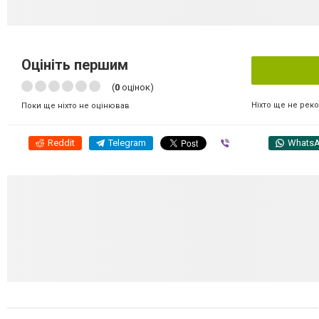
Оцініть першим
(
0
оцінок)
Ніхто ще не рек
Поки ще ніхто не оцінював
Reddit
Telegram
Viber
Whats