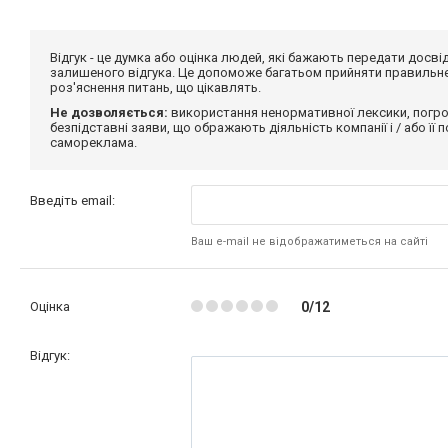
Відгук - це думка або оцінка людей, які бажають передати дос
залишеного відгука. Це допоможе багатьом прийняти правильне 
роз'яснення питань, що цікавлять.
Не дозволяється:
використання ненормативної лексики, погро
безпідставні заяви, що ображають діяльність компанії і / або її
самореклама.
Введіть email:
Ваш e-mail не відображатиметься на сайті
Оцінка
0/12
Відгук: