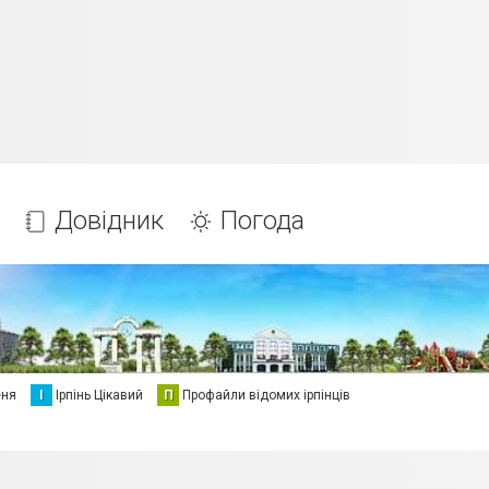
Довідник
Погода
еня
І
Ірпінь Цікавий
П
Профайли відомих ірпінців