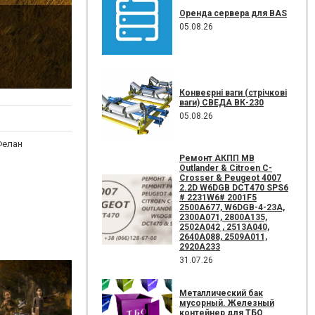
Оренда сервера для BAS
05.08.26
Конвеєрні ваги (стрічкові
ваги) СВЕДА ВК-230
05.08.26
Фелан
Ремонт АКПП MB
Outlander & Citroen C-
Crosser & Peugeot 4007
2.2D W6DGB DCT470 SPS6
# 2231W6# 2001F5
2500A677, W6DGB-4-23A,
2300A071, 2800A135,
2502A042 , 2513A040,
2640A088, 2509A011,
2920A233
31.07.26
Металлический бак
мусорный. Железный
контейнер для ТБО