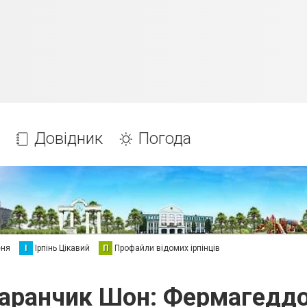
Довідник
Погода
еня
І
Ірпінь Цікавий
П
Профайли відомих ірпінців
аранчик Шон: Фермагедд