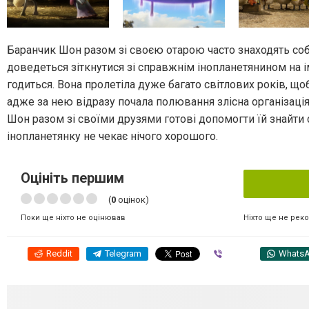
Баранчик Шон разом зі своєю отарою часто знаходять собі 
доведеться зіткнутися зі справжнім інопланетянином на і
годиться. Вона пролетіла дуже багато світлових років, що
адже за нею відразу почала полювання злісна організаці
Шон разом зі своїми друзями готові допомогти їй знайти 
інопланетянку не чекає нічого хорошого.
Оцініть першим
(
0
оцінок)
Ніхто ще не рек
Поки ще ніхто не оцінював
Reddit
Telegram
Viber
Whats