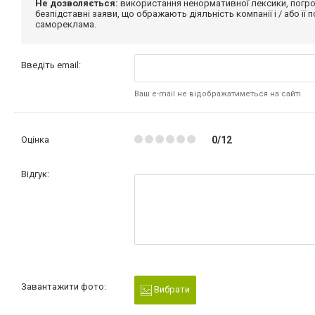
Не дозволяється:
використання ненормативної лексики, погро
безпідставні заяви, що ображають діяльність компанії і / або її
самореклама.
Введіть email:
Ваш e-mail не відображатиметься на сайті
Оцінка
0/12
Відгук:
Завантажити фото:
Вибрати