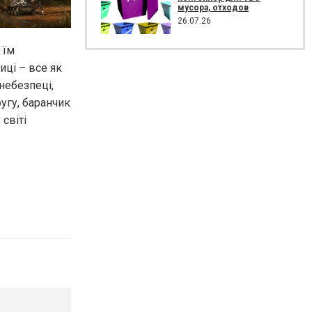
мусора, отходов
26.07.26
 їм
иці – все як
небезпеці,
угу, баранчик
світі