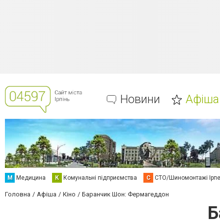
Новини
Афіша
М
Медицина
К
Комунальні підприємства
С
СТО/Шиномонтажі Ірп
Головна
Афіша
Кіно
Баранчик Шон: Фермагеддон
Б