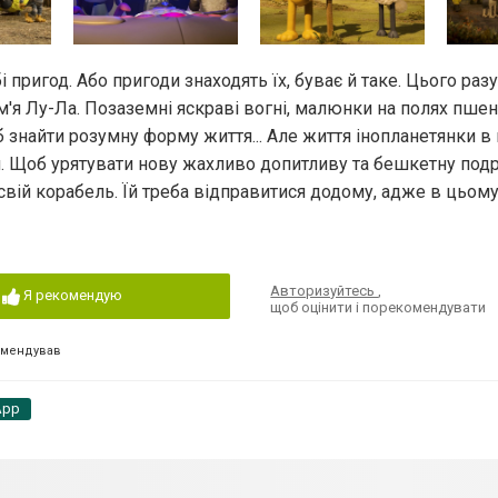
пригод. Або пригоди знаходять їх, буває й таке. Цього разу
м'я Лу-Ла. Позаземні яскраві вогні, малюнки на полях пшен
б знайти розумну форму життя... Але життя інопланетянки в 
я. Щоб урятувати нову жахливо допитливу та бешкетну подр
свій корабель. Їй треба відправитися додому, адже в цьому 
Авторизуйтесь
,
Я рекомендую
щоб оцінити і порекомендувати
омендував
App