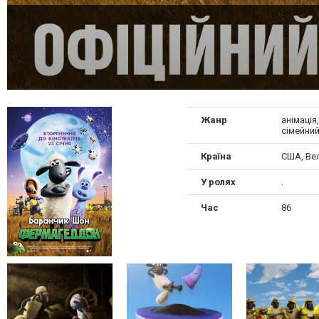
Жанр
анімація
сімейний
Країна
США, Ве
У ролях
.
Час
86