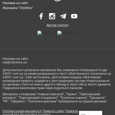
Реклама на сайті
Франшиза "CitySites"
Автори проєкту
Реклама на сайті:
rek@citysites.ua
Допускається цитування матеріалів без отримання попередньої згоди
04597.com.ua за умови розміщення в тексті обов'язкового посилання на
04597.com.ua - Сайт міста Ірпінь. Для інтернет-видань обов'язкове
розміщення прямого, відкритого для пошукових систем гіперпосилання
на цитовані статті не нижче другого абзацу в тексті або в якості джерела.
Порушення виняткових прав переслідується Законом.
Матеріали з плашками "Новини компаній", "Промо", "Партнерський
матеріал", "Партнерський спецпроєкт", "Політичні новини", "Пресреліз",
"PR", "Офіційно", "Політична реклама" публікуються на правах реклами.
Політика конфіденційності
Правила сайту
Правила
класифайд
Редакційна політика