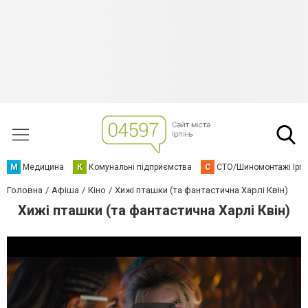
М
Медицина
К
Комунальні підприємства
С
СТО/Шиномонтажі Ірп
Головна
Афіша
Кіно
Хижі пташки (та фантастична Харлі Квін)
Хижі пташки (та фантастична Харлі Квін)