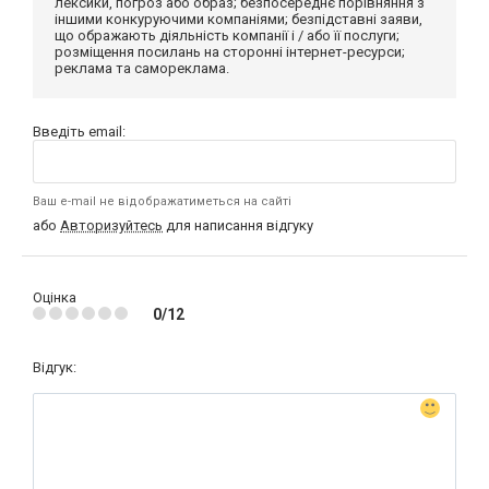
лексики, погроз або образ; безпосереднє порівняння з
іншими конкуруючими компаніями; безпідставні заяви,
що ображають діяльність компанії і / або її послуги;
розміщення посилань на сторонні інтернет-ресурси;
реклама та самореклама.
Введіть email:
Ваш e-mail не відображатиметься на сайті
або
Авторизуйтесь
для написання відгуку
Оцінка
0/12
Відгук: