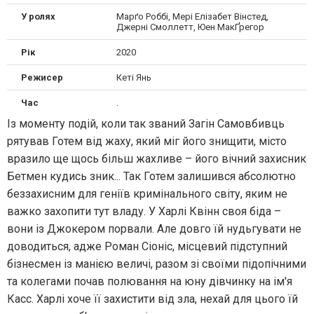
У ролях
Марґо Роббі, Мері Елізабет Вінстед,
Джерні Смоллетт, Юен МакҐрегор
Рік
2020
Режисер
Кеті Янь
Час
.
Із моменту подій, коли так званий Загін Самовбивць
рятував Готем від жаху, який міг його знищити, місто
вразило ще щось більш жахливе – його вічний захисник
Бетмен кудись зник... Так Готем залишився абсолютно
беззахисним для геніїв кримінального світу, яким не
важко захопити тут владу. У Харлі Квінн своя біда –
вони із Джокером порвали. Але довго їй нудьгувати не
доводиться, адже Роман Сіоніс, місцевий підступний
бізнесмен із манією величі, разом зі своїми підопічними
та колегами почав полювання на юну дівчинку на ім'я
Касс. Харлі хоче її захистити від зла, нехай для цього їй