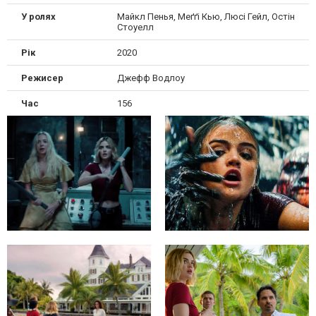
У ролях
Майкл Пенья, Меґґі Кью, Люсі Гейл, Остін
Стоуелл
Рік
2020
Режисер
Джефф Водлоу
Час
156