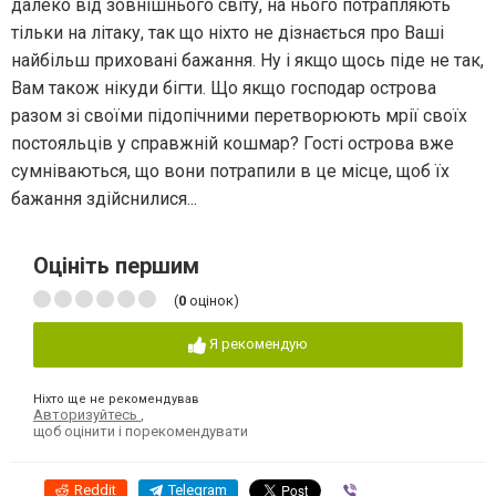
далеко від зовнішнього світу, на нього потрапляють
тільки на літаку, так що ніхто не дізнається про Ваші
найбільш приховані бажання. Ну і якщо щось піде не так,
Вам також нікуди бігти. Що якщо господар острова
разом зі своїми підопічними перетворюють мрії своїх
постояльців у справжній кошмар? Гості острова вже
сумніваються, що вони потрапили в це місце, щоб їх
бажання здійснилися...
Оцініть першим
(
0
оцінок)
Я рекомендую
Ніхто ще не рекомендував
Авторизуйтесь
,
щоб оцінити і порекомендувати
Reddit
Telegram
Viber