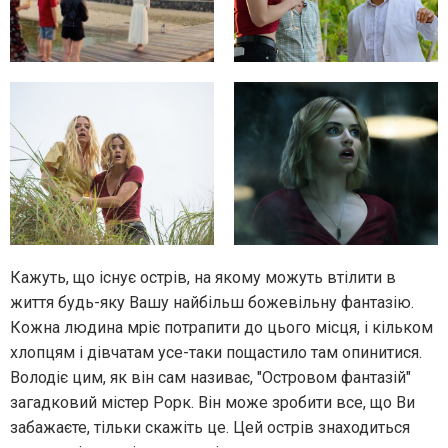
Кажуть, що існує острів, на якому можуть втілити в
життя будь-яку Вашу найбільш божевільну фантазію.
Кожна людина мріє потрапити до цього місця, і кільком
хлопцям і дівчатам усе-таки пощастило там опинитися.
Володіє цим, як він сам називає, "Островом фантазій"
загадковий містер Рорк. Він може зробити все, що Ви
забажаєте, тільки скажіть це. Цей острів знаходиться