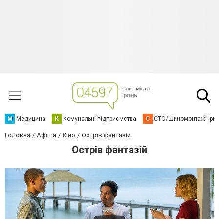
М
Медицина
К
Комунальні підприємства
С
СТО/Шиномонтажі Ірп
Головна
Афіша
Кіно
Острів фантазій
Острів фантазій