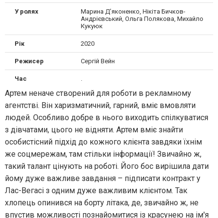
У ролях
Марина Д’яконенко, Нікіта Бичков-
Андрієвський, Ольга Полякова, Михайло
Кукуюк
Рік
2020
Режисер
Сергій Вейн
Час
.
Артем неначе створений для роботи в рекламному
агентстві. Він харизматичний, гарний, вміє вмовляти
людей. Особливо добре в нього виходить спілкуватися
з дівчатами, цього не відняти. Артем вміє знайти
особистісний підхід до кожного клієнта завдяки їхнім
же соцмережам, там стільки інформації! Звичайно ж,
такий талант цінують на роботі. Його бос вирішила дати
йому дуже важливе завдання – підписати контракт у
Лас-Вегасі з одним дуже важливим клієнтом. Так
хлопець опинився на борту літака, де, звичайно ж, не
впустив можливості познайомитися із красунею на ім'я