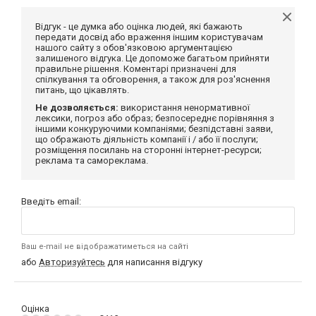
Відгук - це думка або оцінка людей, які бажають
передати досвід або враження іншим користувачам
нашого сайту з обов'язковою аргументацією
залишеного відгука. Це допоможе багатьом прийняти
правильне рішення. Коментарі призначені для
спілкування та обговорення, а також для роз'яснення
питань, що цікавлять.
Не дозволяється:
використання ненормативної
лексики, погроз або образ; безпосереднє порівняння з
іншими конкуруючими компаніями; безпідставні заяви,
що ображають діяльність компанії і / або її послуги;
розміщення посилань на сторонні інтернет-ресурси;
реклама та самореклама.
Введіть email:
Ваш e-mail не відображатиметься на сайті
або
Авторизуйтесь
для написання відгуку
Оцінка