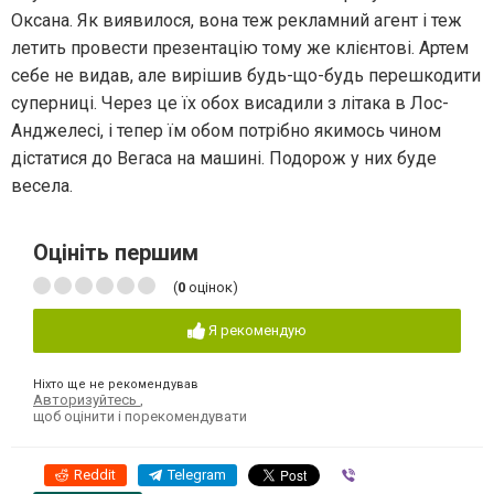
Оксана. Як виявилося, вона теж рекламний агент і теж
летить провести презентацію тому же клієнтові. Артем
себе не видав, але вирішив будь-що-будь перешкодити
суперниці. Через це їх обох висадили з літака в Лос-
Анджелесі, і тепер їм обом потрібно якимось чином
дістатися до Вегаса на машині. Подорож у них буде
весела.
Оцініть першим
(
0
оцінок)
Я рекомендую
Ніхто ще не рекомендував
Авторизуйтесь
,
щоб оцінити і порекомендувати
Reddit
Telegram
Viber