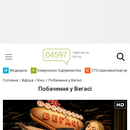
М
Медицина
К
Комунальні підприємства
С
СТО/Шиномонтажі Ірп
Головна
Афіша
Кіно
Побачення у Вегасі
Побачення у Вегасі