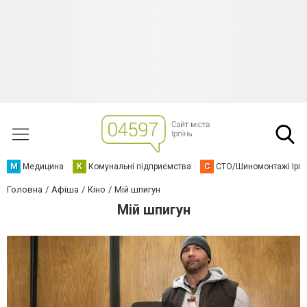
М
Медицина
К
Комунальні підприємства
С
СТО/Шиномонтажі Ірп
Головна
Афіша
Кіно
Мій шпигун
Мій шпигун