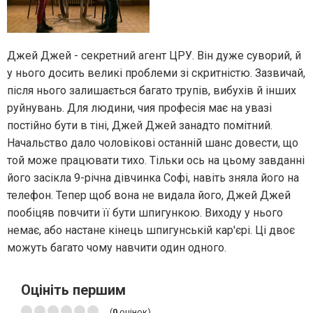
Джей Джей - секретний агент ЦРУ. Він дуже суворий, й
у нього досить великі проблеми зі скритністю. Зазвичай,
після нього залишається багато трупів, вибухів й інших
руйнувань. Для людини, чия професія має на увазі
постійно бути в тіні, Джей Джей занадто помітний.
Начальство дало чоловікові останній шанс довести, що
той може працювати тихо. Тільки ось на цьому завданні
його засікла 9-річна дівчинка Софі, навіть зняла його на
телефон. Тепер щоб вона не видала його, Джей Джей
пообіцяв повчити її бути шпигункою. Виходу у нього
немає, або настане кінець шпигунській кар'єрі. Ці двоє
можуть багато чому навчити один одного.
Оцініть першим
(
0
оцінок)