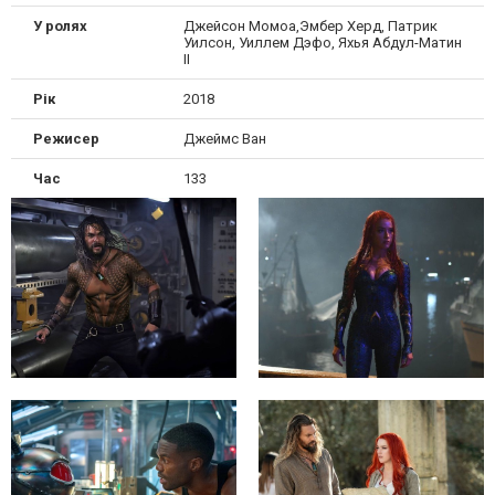
У ролях
Джейсон Момоа,Эмбер Херд, Патрик
Уилсон, Уиллем Дэфо, Яхья Абдул-Матин
II
Рік
2018
Режисер
Джеймс Ван
Час
133