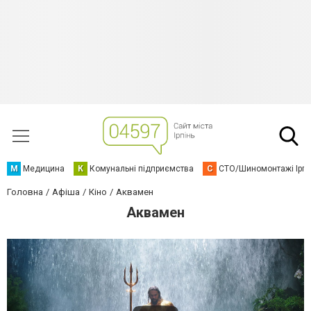
М
Медицина
К
Комунальні підприємства
С
СТО/Шиномонтажі Ірп
Головна
Афіша
Кіно
Аквамен
Аквамен