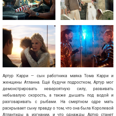
Артур Карри — сын работника маяка Тома Карри и
женщины Атланна. Ещё будучи подростком, Артур мог
демонстрировать невероятную силу, развивать
небывалую скорость, а также дышать под водой и
разговаривать с рыбами. На смертном одре мать
раскрывает сыну правду о том, что она была Королевой
Атлантиды в изгнании, и что однажды Артур станет