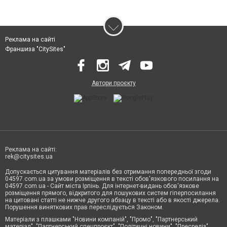
Реклама на сайті
Франшиза "CitySites"
Автори проєкту
Реклама на сайті:
rek@citysites.ua
Допускається цитування матеріалів без отримання попередньої згоди
04597.com.ua за умови розміщення в тексті обов'язкового посилання на
04597.com.ua - Сайт міста Ірпінь. Для інтернет-видань обов'язкове
розміщення прямого, відкритого для пошукових систем гіперпосилання
на цитовані статті не нижче другого абзацу в тексті або в якості джерела.
Порушення виняткових прав переслідується Законом.
Матеріали з плашками "Новини компаній", "Промо", "Партнерський
матеріал", "Партнерський спецпроєкт", "Політичні новини", "Пресреліз",