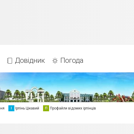
Довідник
Погода
еня
І
Ірпінь Цікавий
П
Профайли відомих ірпінців