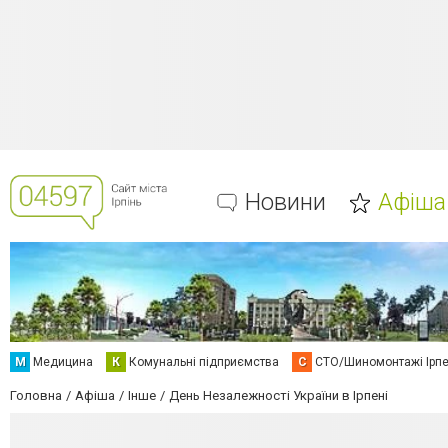
Новини
Афіша
М
Медицина
К
Комунальні підприємства
С
СТО/Шиномонтажі Ірп
Головна
Афіша
Інше
День Незалежності України в Ірпені