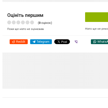
Оцініть першим
(
0
оцінок)
Ніхто ще не рек
Поки ще ніхто не оцінював
Reddit
Telegram
Viber
Whats