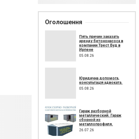
Оголошення
Пять причин заказать
аренду бетононасоса в
компании Трест Буд в
Ирпене
05.08.26
Юридична допомога,
консультація адвоката.
05.08.26
Гараж разборной
металлический. Гараж
сборной из
металлопрофиля.
26.07.26