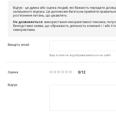
Відгук - це думка або оцінка людей, які бажають передати дос
залишеного відгука. Це допоможе багатьом прийняти правильне 
роз'яснення питань, що цікавлять.
Не дозволяється:
використання ненормативної лексики, погро
безпідставні заяви, що ображають діяльність компанії і / або її
самореклама.
Введіть email:
Ваш e-mail не відображатиметься на сайті
Оцінка
0/12
Відгук: