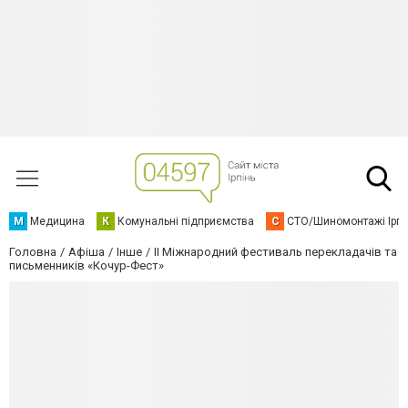
М
Медицина
К
Комунальні підприємства
С
СТО/Шиномонтажі Ірп
Головна
Афіша
Інше
ІІ Міжнародний фестиваль перекладачів та
письменників «Кочур-Фест»