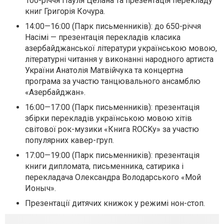
100-річчя Пауля Целана та презентація перекладу
книг Григорія Кочура.
14:00—16:00 (Парк письменників): до 650-річчя
Насімі — презентація перекладів класика
азербайджанської літератури українською мовою,
літературні читання у виконанні народного артиста
України Анатолія Матвійчука та концертна
програма за участю танцювального ансамблю
«Азербайджан».
16:00—17:00 (Парк письменників): презентація
збірки перекладів українською мовою хітів
світової рок-музики «Книга ROCKу» за участю
популярних кавер-груп.
17:00—19:00 (Парк письменників): презентація
книги дипломата, письменника, сатирика і
перекладача Олександра Володарського «Мой
Ионыч».
Презентації дитячих книжок у режимі нон-стоп.