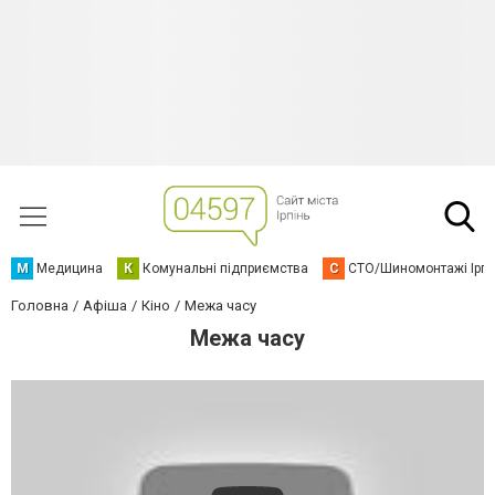
М
Медицина
К
Комунальні підприємства
С
СТО/Шиномонтажі Ірп
Головна
Афіша
Кіно
Межа часу
Межа часу