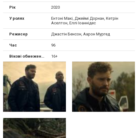
Рік
2020
У ролях
Ентоні Макі, Джеймі Дорнан, Кетрін
Аселтон, Еллі Іоаннідес
Режисер
Джастін Бенсон, Аарон Мургед
Час
96
Вікові обмеження
16+