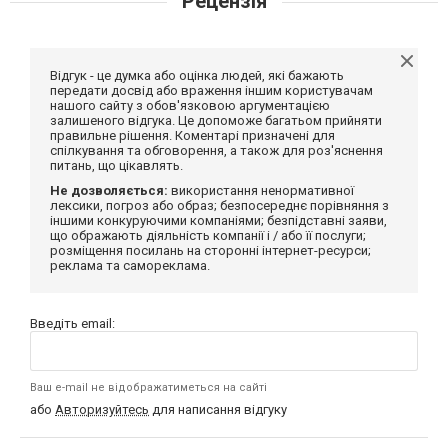
Рецензія
Відгук - це думка або оцінка людей, які бажають
передати досвід або враження іншим користувачам
нашого сайту з обов'язковою аргументацією
залишеного відгука. Це допоможе багатьом прийняти
правильне рішення. Коментарі призначені для
спілкування та обговорення, а також для роз'яснення
питань, що цікавлять.
Не дозволяється:
використання ненормативної
лексики, погроз або образ; безпосереднє порівняння з
іншими конкуруючими компаніями; безпідставні заяви,
що ображають діяльність компанії і / або її послуги;
розміщення посилань на сторонні інтернет-ресурси;
реклама та самореклама.
Введіть email:
Ваш e-mail не відображатиметься на сайті
або
Авторизуйтесь
для написання відгуку