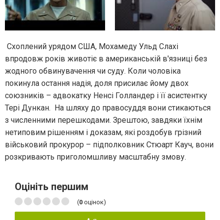
Схоплений урядом США, Мохамеду Ульд Слахі
впродовж років животіє в американській в'язниці без
жодного обвинувачення чи суду. Коли чоловіка
покинула остання надія, доля присилає йому двох
союзників – адвокатку Ненсі Голландер і її асистентку
Тері Дункан. На шляху до правосуддя вони стикаються
з численними перешкодами. Зрештою, завдяки їхнім
нетиповим рішенням і доказам, які роздобув грізний
військовий прокурор – підполковник Стюарт Кауч, вони
розкривають приголомшливу масштабну змову.
Оцініть першим
(
0
оцінок)