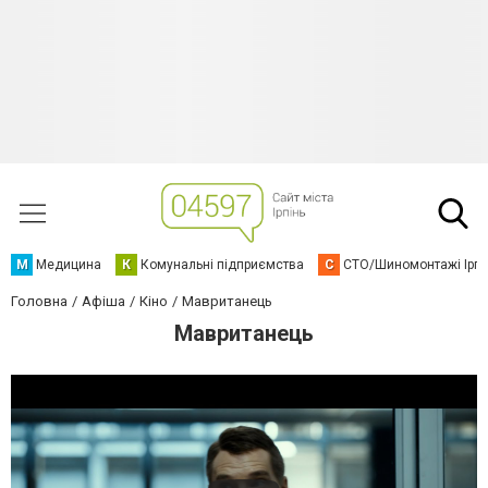
М
Медицина
К
Комунальні підприємства
С
СТО/Шиномонтажі Ірп
Головна
Афіша
Кіно
Мавританець
Мавританець