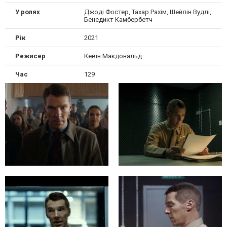
У ролях
Джоді Фостер, Тахар Рахім, Шейлін Вудлі,
Бенедикт Камбербетч
Рік
2021
Режисер
Кевін Макдональд
Час
129