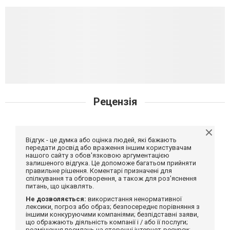
Рецензія
Відгук - це думка або оцінка людей, які бажають
передати досвід або враження іншим користувачам
нашого сайту з обов'язковою аргументацією
залишеного відгука. Це допоможе багатьом прийняти
правильне рішення. Коментарі призначені для
спілкування та обговорення, а також для роз'яснення
питань, що цікавлять.
Не дозволяється:
використання ненормативної
лексики, погроз або образ; безпосереднє порівняння з
іншими конкуруючими компаніями; безпідставні заяви,
що ображають діяльність компанії і / або її послуги;
розміщення посилань на сторонні інтернет-ресурси;