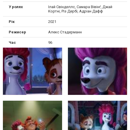
У ролях
Ілай Свінделлс, Самара Вівінґ, Джай
Кортні, Різ Дербі, Адріан Дафф
Рік
2021
Режисер
Алекс Стадерманн
Час
96