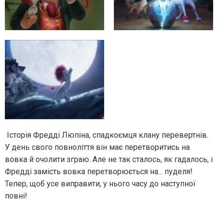
Історія Фредді Люпіна, спадкоємця клану перевертнів.
У день свого повноліття він має перетворитись на
вовка й очолити зграю. Але не так сталось, як гадалось, і
Фредді замість вовка перетворюється на... пуделя!
Тепер, щоб усе виправити, у нього часу до наступної
повні!