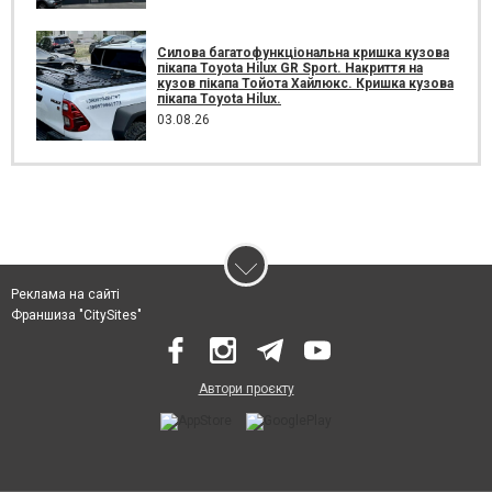
Силова багатофункціональна кришка кузова
пікапа Toyota Hilux GR Sport. Накриття на
кузов пікапа Тойота Хайлюкс. Кришка кузова
пікапа Toyota Hilux.
03.08.26
Реклама на сайті
Франшиза "CitySites"
Автори проєкту