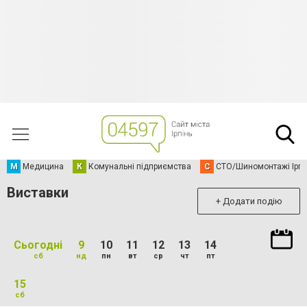
М
Медицина
К
Комунальні підприємства
С
СТО/Шиномонтажі Ірп
Виставки
+ Додати подію
Сьогодні
9
10
11
12
13
14
сб
нд
пн
вт
ср
чт
пт
15
сб