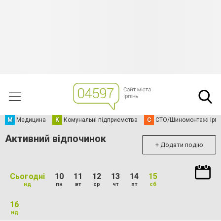
М
Медицина
К
Комунальні підприємства
С
СТО/Шиномонтажі Ірп
Активний відпочинок
+ Додати подію
Сьогодні
10
11
12
13
14
15
нд
пн
вт
ср
чт
пт
сб
16
нд