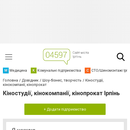
М
Медицина
К
Комунальні підприємства
С
СТО/Шиномонтажі Ірп
Головна
Довідник
Шоу-бізнес, творчість
Кіностудії,
кінокомпанії, кінопрокат
Кіностудії, кінокомпанії, кінопрокат Ірпінь
+ Додати підприємство