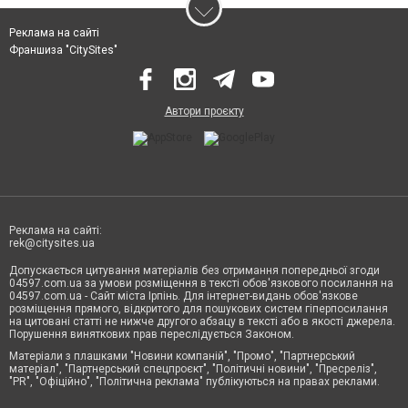
Реклама на сайті
Франшиза "CitySites"
Автори проєкту
Реклама на сайті:
rek@citysites.ua
Допускається цитування матеріалів без отримання попередньої згоди
04597.com.ua за умови розміщення в тексті обов'язкового посилання на
04597.com.ua - Сайт міста Ірпінь. Для інтернет-видань обов'язкове
розміщення прямого, відкритого для пошукових систем гіперпосилання
на цитовані статті не нижче другого абзацу в тексті або в якості джерела.
Порушення виняткових прав переслідується Законом.
Матеріали з плашками "Новини компаній", "Промо", "Партнерський
матеріал", "Партнерський спецпроєкт", "Політичні новини", "Пресреліз",
"PR", "Офіційно", "Політична реклама" публікуються на правах реклами.