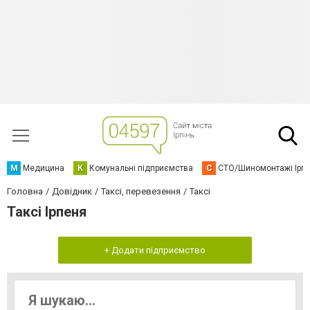
М
Медицина
К
Комунальні підприємства
С
СТО/Шиномонтажі Ірп
Головна
Довідник
Таксі, перевезення
Таксі
Таксі Ірпеня
+ Додати підприємство