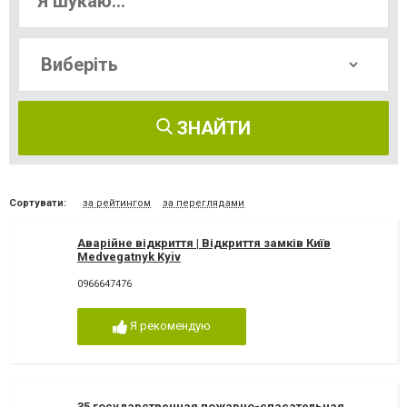
ЗНАЙТИ
Сортувати:
за рейтингом
за переглядами
Аварійне відкриття | Відкриття замків Київ
Medvegatnyk Kyiv
0966647476
Я рекомендую
35 государственная пожарно-спасательная