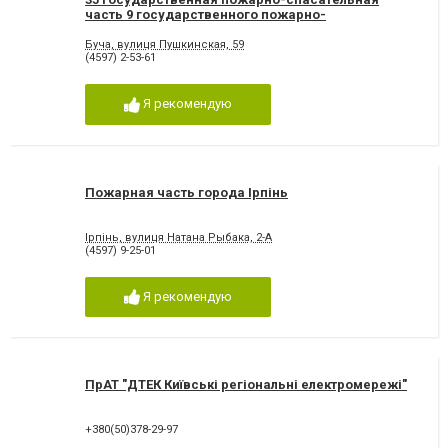
часть 9 государственного пожарно-
спасательного отряда ГУ ГСЧС Украины в
Киевской обл. (г. Вишневое) г. Буча
Буча, вулиця Пушкинская, 59
(4597) 2-53-61
Я рекомендую
Пожарная часть города Ірпінь
Ірпінь, вулиця Натана Рыбака, 2-А
(4597) 9-25-01
Я рекомендую
ПрАТ "ДТЕК Київські регіональні електромережі"
+380(50)378-29-97