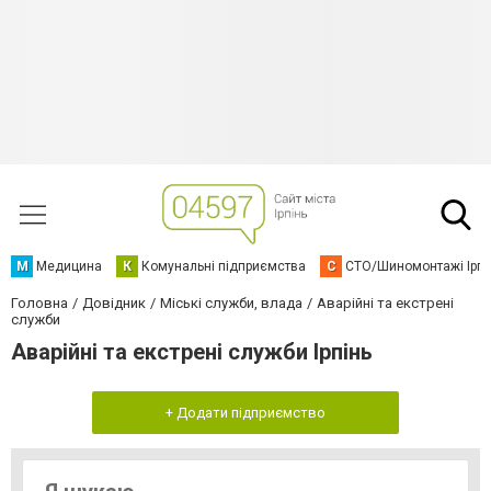
М
Медицина
К
Комунальні підприємства
С
СТО/Шиномонтажі Ірп
Головна
Довідник
Міські служби, влада
Аварійні та екстрені
служби
Аварійні та екстрені служби Ірпінь
+ Додати підприємство