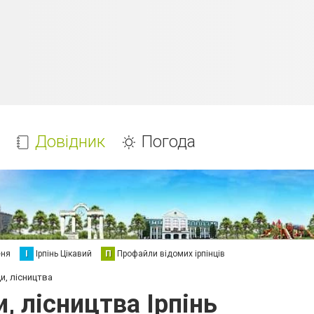
Довідник
Погода
еня
І
Ірпінь Цікавий
П
Профайли відомих ірпінців
и, лісництва
, лісництва Ірпінь