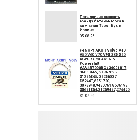
Пять причин заказать
аренду бетононасоса в
компании Трест Буд в
Ирпене
05.08.26
Ремонт АКПП Volvo V40
V50 V60 V70 V90 S80 S60
XC60 XC90 AISIN &
Powershift
#AV4R7000BG#36001817,
36000662, 31367035,
31256845, 31256837,
D5244T,8251720,
3073948,9480761,8636197,
30651854,31259457,274470
31.07.26