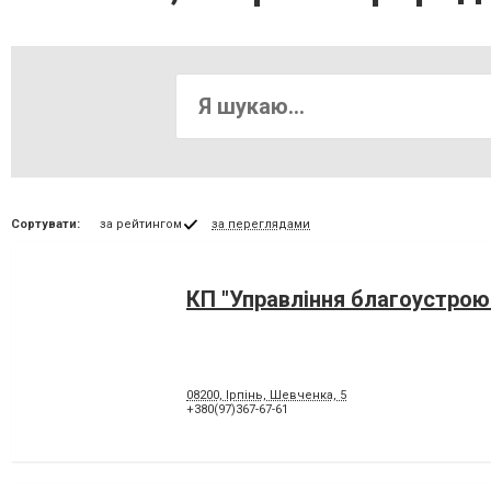
Сортувати:
за рейтингом
за переглядами
КП "Управління благоустрою
08200, Ірпінь, Шевченка, 5
+380(97)367-67-61