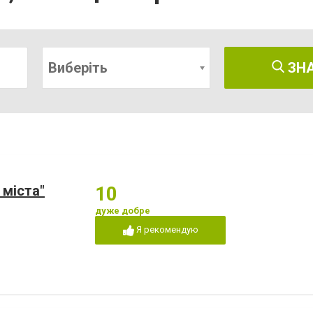
Виберіть
ЗН
 міста"
10
дуже добре
Я рекомендую