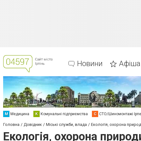
Новини
Афіша
М
Медицина
К
Комунальні підприємства
С
СТО/Шиномонтажі Ірп
Головна
Довідник
Міські служби, влада
Екологія, охорона природ
Екологія, охорона природи