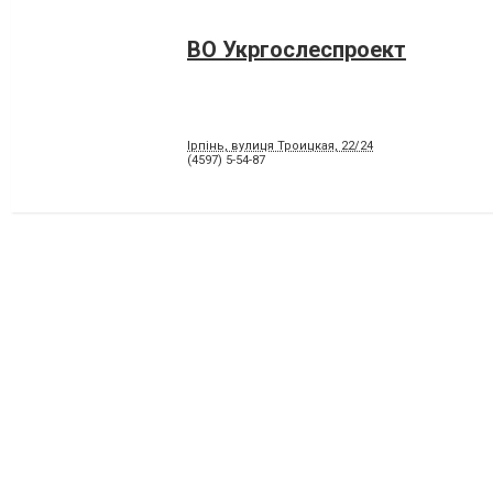
ВО Укргослеспроект
Ірпінь, вулиця Троицкая, 22/24
(4597) 5-54-87