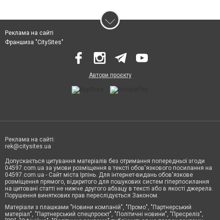
Реклама на сайті
Франшиза "CitySites"
Автори проєкту
Реклама на сайті:
rek@citysites.ua
Допускається цитування матеріалів без отримання попередньої згоди
04597.com.ua за умови розміщення в тексті обов'язкового посилання на
04597.com.ua - Сайт міста Ірпінь. Для інтернет-видань обов'язкове
розміщення прямого, відкритого для пошукових систем гіперпосилання
на цитовані статті не нижче другого абзацу в тексті або в якості джерела.
Порушення виняткових прав переслідується Законом.
Матеріали з плашками "Новини компаній", "Промо", "Партнерський
матеріал", "Партнерський спецпроєкт", "Політичні новини", "Пресреліз",