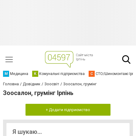
М
Медицина
К
Комунальні підприємства
С
СТО/Шиномонтажі Ірп
Головна
Довідник
Зоосвіт
Зоосалон, грумінг
Зоосалон, грумінг Ірпінь
+ Додати підприємство