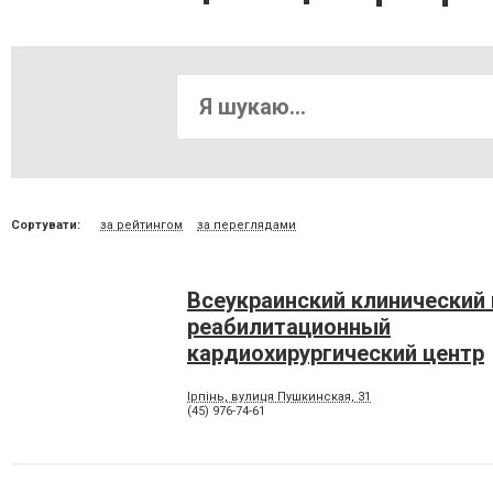
Сортувати:
за рейтингом
за переглядами
Всеукраинский клинический
реабилитационный
кардиохирургический центр
Министерства охраны здоро
Ірпінь, вулиця Пушкинская, 31
Украины
(45) 976-74-61