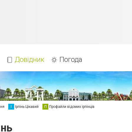
Довідник
Погода
еня
І
Ірпінь Цікавий
П
Профайли відомих ірпінців
інь