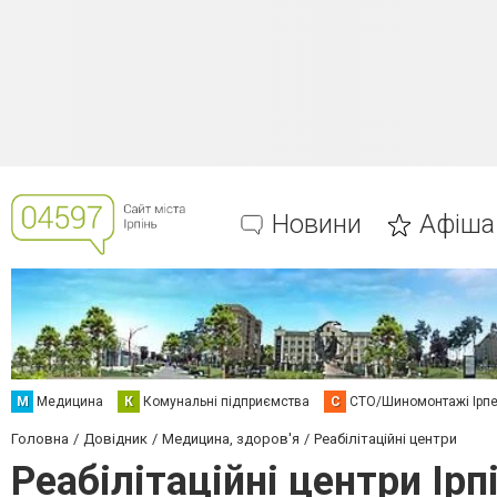
Новини
Афіша
М
Медицина
К
Комунальні підприємства
С
СТО/Шиномонтажі Ірп
Головна
Довідник
Медицина, здоров'я
Реабілітаційні центри
Реабілітаційні центри Ірп