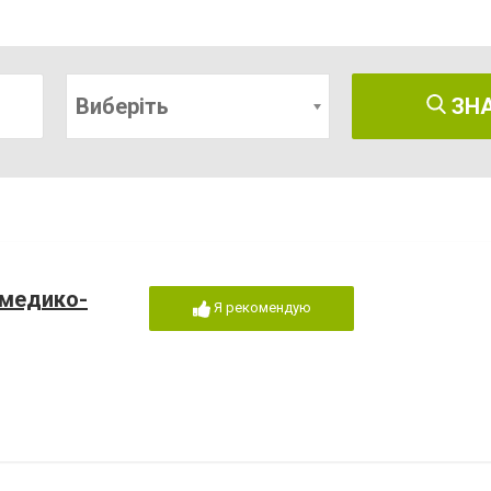
Виберіть
ЗН
 медико-
Я рекомендую
вья