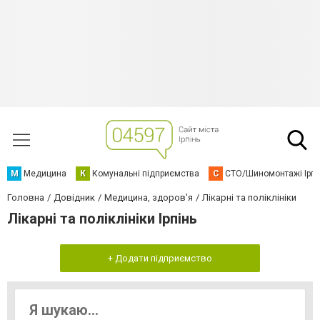
М
Медицина
К
Комунальні підприємства
С
СТО/Шиномонтажі Ірп
Головна
Довідник
Медицина, здоров'я
Лікарні та поліклініки
Лікарні та поліклініки Ірпінь
+ Додати підприємство