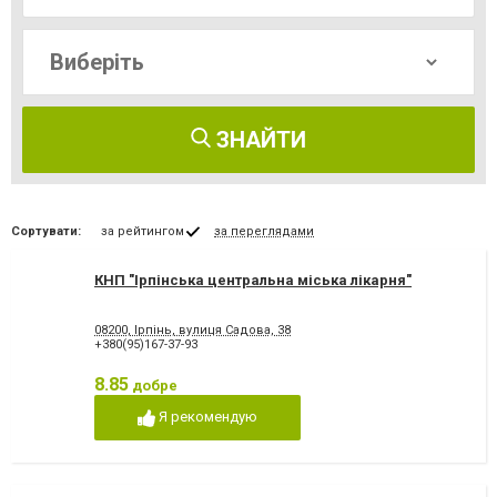
ЗНАЙТИ
Сортувати:
за рейтингом
за переглядами
КНП "Ірпінська центральна міська лікарня"
08200, Ірпінь, вулиця Садова, 38
+380(95)167-37-93
8.85
добре
Я рекомендую