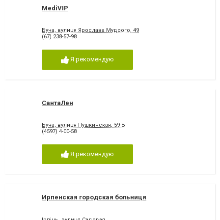
MediVIP
Буча, вулиця Ярослава Мудрого, 49
(67) 238-57-98
Я рекомендую
СантаЛен
Буча, вулиця Пушкинская, 59-Б
(4597) 4-00-58
Я рекомендую
Ирпенская городская больниця
Ірпінь, вулиця Садовая