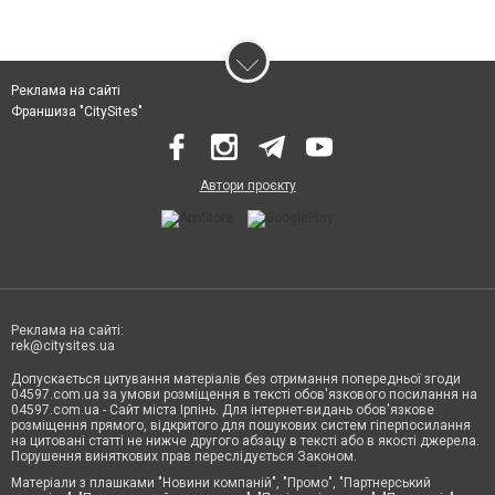
Реклама на сайті
Франшиза "CitySites"
Автори проєкту
Реклама на сайті:
rek@citysites.ua
Допускається цитування матеріалів без отримання попередньої згоди
04597.com.ua за умови розміщення в тексті обов'язкового посилання на
04597.com.ua - Сайт міста Ірпінь. Для інтернет-видань обов'язкове
розміщення прямого, відкритого для пошукових систем гіперпосилання
на цитовані статті не нижче другого абзацу в тексті або в якості джерела.
Порушення виняткових прав переслідується Законом.
Матеріали з плашками "Новини компаній", "Промо", "Партнерський