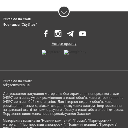
Реклама на сайті
Франшиза "CitySites"
Автори проєкту
Реклама на сайті:
rek@citysites.ua
Допускається цитування матеріалів без отримання попередньої згоди
04597.com.ua за умови розміщення в тексті обов'язкового посилання на
04597.com.ua - Сайт міста Ірпінь. Для інтернет-видань обов'язкове
розміщення прямого, відкритого для пошукових систем гіперпосилання
на цитовані статті не нижче другого абзацу в тексті або в якості джерела.
Порушення виняткових прав переслідується Законом.
Матеріали з плашками "Новини компаній", "Промо", "Партнерський
матеріал", "Партнерський спецпроєкт", "Політичні новини", "Пресреліз",