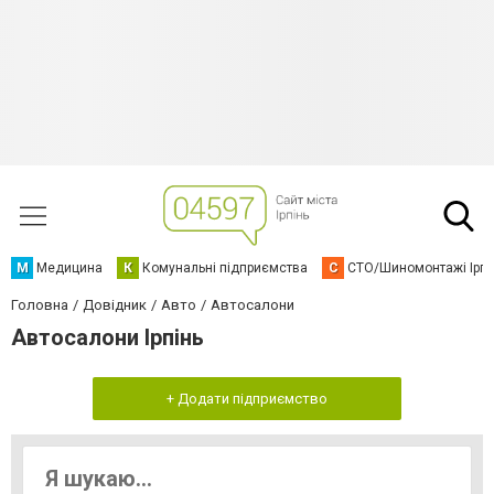
М
Медицина
К
Комунальні підприємства
С
СТО/Шиномонтажі Ірп
Головна
Довідник
Авто
Автосалони
Автосалони Ірпінь
+ Додати підприємство