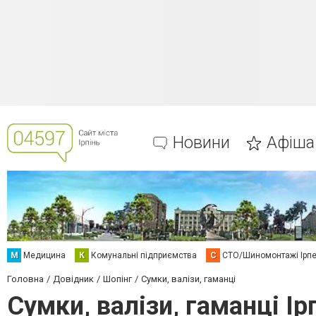
Новини
Афіша
М
Медицина
К
Комунальні підприємства
С
СТО/Шиномонтажі Ірп
Головна
Довідник
Шопінг
Сумки, валізи, гаманці
Сумки, валізи, гаманці Ір