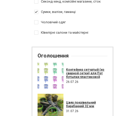
Секонд-хенд, комісійні магазини, сток
Сумки, валізи, гаманці
Чоловічий одяг
Ювелірні салони та майстерні
Оголошення
Контейнер сетчатый (из
сварной сетки) для Пэт
бутылки пластиковой
26.07.26
Цвях покрівельний
барабанний 32 мм
31.07.26