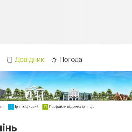
Довідник
Погода
еня
І
Ірпінь Цікавий
П
Профайли відомих ірпінців
пінь